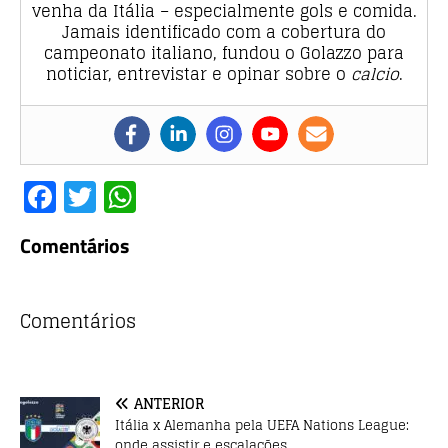
venha da Itália – especialmente gols e comida.
Jamais identificado com a cobertura do
campeonato italiano, fundou o Golazzo para
noticiar, entrevistar e opinar sobre o
calcio
.
F
T
W
a
w
h
Comentários
c
it
at
e
te
s
b
r
A
Comentários
o
p
o
p
ANTERIOR
k
Itália x Alemanha pela UEFA Nations League:
onde assistir e escalações