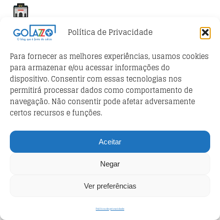
MAIORES TORCIDAS
Política de Privacidade
Para fornecer as melhores experiências, usamos cookies
MASCOTES
para armazenar e/ou acessar informações do
dispositivo. Consentir com essas tecnologias nos
permitirá processar dados como comportamento de
navegação. Não consentir pode afetar adversamente
CAMISAS APOSENTADAS
certos recursos e funções.
Aceitar
DICIONÁRIO DO FUTEBOL ITALIANO
Negar
Ver preferências
ESCUDOS
Política de privacidade