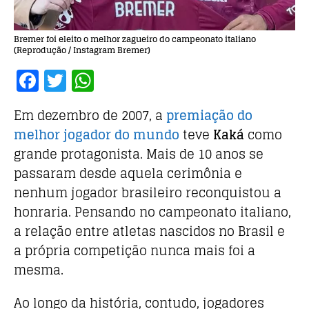
Bremer foi eleito o melhor zagueiro do campeonato italiano
(Reprodução / Instagram Bremer)
F
T
W
a
w
h
Em dezembro de 2007, a
premiação do
c
it
at
melhor jogador do mundo
teve
Kaká
como
e
te
s
grande protagonista. Mais de 10 anos se
b
r
A
passaram desde aquela cerimônia e
o
p
nenhum jogador brasileiro reconquistou a
o
p
honraria. Pensando no campeonato italiano,
k
a relação entre atletas nascidos no Brasil e
a própria competição nunca mais foi a
mesma.
Ao longo da história, contudo, jogadores