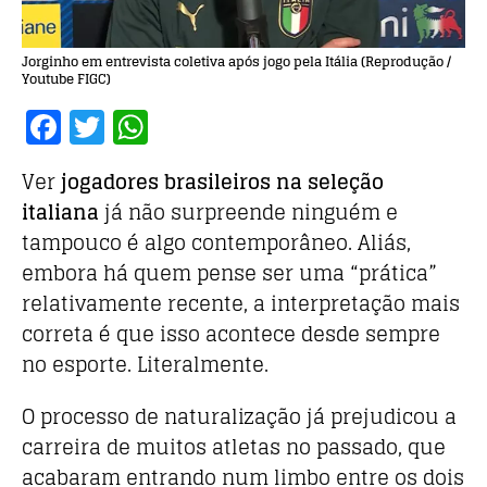
Jorginho em entrevista coletiva após jogo pela Itália (Reprodução /
Youtube FIGC)
F
T
W
a
w
h
Ver
jogadores brasileiros na seleção
c
it
at
italiana
já não surpreende ninguém e
e
te
s
tampouco é algo contemporâneo. Aliás,
b
r
A
embora há quem pense ser uma “prática”
o
p
relativamente recente, a interpretação mais
o
p
correta é que isso acontece desde sempre
k
no esporte. Literalmente.
O processo de naturalização já prejudicou a
carreira de muitos atletas no passado, que
acabaram entrando num limbo entre os dois