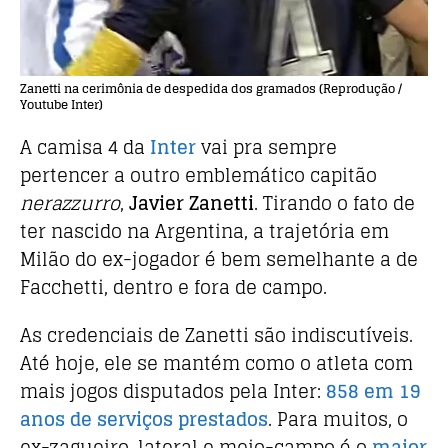
Zanetti na cerimônia de despedida dos gramados (Reprodução /
Youtube Inter)
A camisa 4 da
Inter
vai pra sempre
pertencer a outro emblemático capitão
nerazzurro
,
Javier Zanetti
. Tirando o fato de
ter nascido na Argentina, a trajetória em
Milão do ex-jogador é bem semelhante a de
Facchetti, dentro e fora de campo.
As credenciais de Zanetti são indiscutíveis.
Até hoje, ele se mantém como o atleta com
mais jogos disputados pela Inter:
858 em 19
anos de serviços prestados
. Para muitos, o
ex-zagueiro, lateral e meio-campo é o
maior