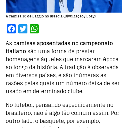
A camisa 10 de Baggio no Brescia (Divulgação / Ebay)
F
T
W
a
w
h
As
camisas aposentadas no campeonato
c
it
at
italiano
são uma forma de prestar
e
te
s
homenagens àqueles que marcaram época
b
r
A
ao longo da história. A tradição é observada
o
p
em diversos países, e são inúmeras as
o
p
razões pelas quais um número deixa de ser
k
usado em determinado clube.
No futebol, pensando especificamente no
brasileiro, não é algo tão comum assim. Por
outro lado, o basquete, por exemplo,