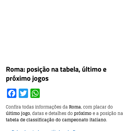
Roma: posição na tabela, último e
próximo jogos
F
T
W
a
w
h
Confira todas informações da
Roma
, com placar do
c
it
at
último jogo
, datas e detalhes do
próximo
e a posição na
e
te
s
tabela de classificação do campeonato italiano
.
b
r
A