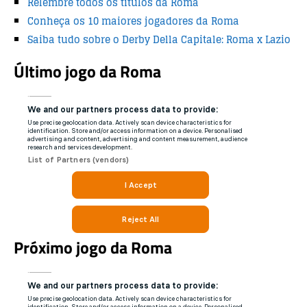
Relembre todos os títulos da Roma
o
p
Conheça os 10 maiores jogadores da Roma
o
p
Saiba tudo sobre o Derby Della Capitale: Roma x Lazio
k
Último jogo da Roma
Próximo jogo da Roma