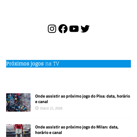
b
r
A
o
p
o
p
k
Próximos jogos
na TV
Onde assistir ao próximo jogo do Pisa: data, horário
e canal
maio 21, 2026
Onde assistir ao próximo jogo do Milan: data,
horário e canal