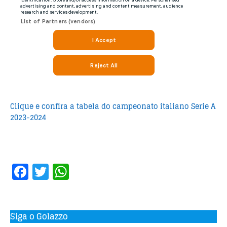
Clique e confira a tabela do campeonato italiano Serie A
2023-2024
F
T
W
a
w
h
c
it
at
e
te
s
Siga o Golazzo