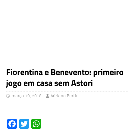
Fiorentina e Benevento: primeiro
jogo em casa sem Astori
março 10, 2018
Adriano Bertin
F
T
W
a
w
h