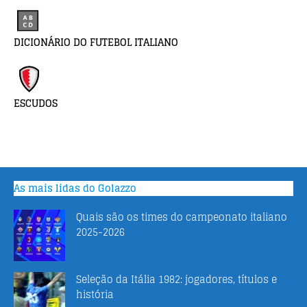
DICIONÁRIO DO FUTEBOL ITALIANO
ESCUDOS
As mais lidas do Golazzo
Quais são os times do campeonato italiano
2025-2026
Seleção da Itália 1982: jogadores, títulos e
história