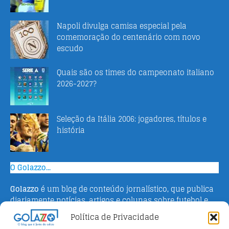
Napoli divulga camisa especial pela
comemoração do centenário com novo
escudo
Quais são os times do campeonato italiano
2026-2027?
Seleção da Itália 2006: jogadores, títulos e
história
O Golazzo...
Golazzo
é um blog de conteúdo jornalístico, que publica
diariamente notícias, artigos e colunas sobre futebol e
campeonato italiano. Fundado em 2016 pelo jornalista
Política de Privacidade
Adriano Bertin, o site tem como objetivo informar o