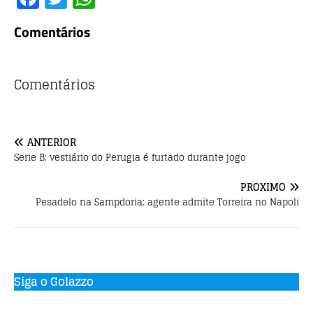
a
w
h
Comentários
c
it
at
e
te
s
b
r
A
Comentários
o
p
o
p
ANTERIOR
k
Serie B: vestiário do Perugia é furtado durante jogo
PRÓXIMO
Pesadelo na Sampdoria: agente admite Torreira no Napoli
Siga o Golazzo