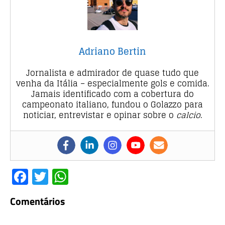
Adriano Bertin
Jornalista e admirador de quase tudo que
venha da Itália – especialmente gols e comida.
Jamais identificado com a cobertura do
campeonato italiano, fundou o Golazzo para
noticiar, entrevistar e opinar sobre o
calcio
.
F
T
W
a
w
h
Comentários
c
it
at
e
te
s