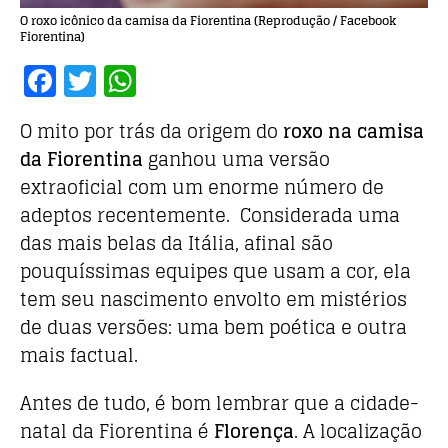
O roxo icônico da camisa da Fiorentina (Reprodução / Facebook
Fiorentina)
F
T
W
a
w
h
O mito por trás da origem do
roxo na camisa
c
it
at
da Fiorentina
ganhou uma versão
e
te
s
extraoficial com um enorme número de
b
r
A
adeptos recentemente. Considerada uma
o
p
das mais belas da Itália, afinal são
o
p
pouquíssimas equipes que usam a cor, ela
k
tem seu nascimento envolto em mistérios
de duas versões: uma bem poética e outra
mais factual.
Antes de tudo, é bom lembrar que a cidade-
natal da Fiorentina é
Florença
. A localização