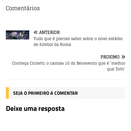
b
r
A
Comentários
o
p
o
p
ANTERIOR
k
Tudo que é preciso saber sobre o novo estádio
de futebol da Roma
PRÓXIMO
Conheça Ciciretti, o camisa 10 do Benevento que é ‘melhor
que Totti’
SEJA O PRIMEIRO A COMENTAR
Deixe uma resposta