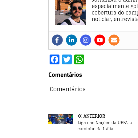
especialmente gol
cobertura do camp
noticiar, entrevis
F
T
W
a
w
h
Comentários
c
it
at
e
te
s
Comentários
b
r
A
o
p
o
p
ANTERIOR
Liga das Nações da UEFA: o
k
caminho da Itália