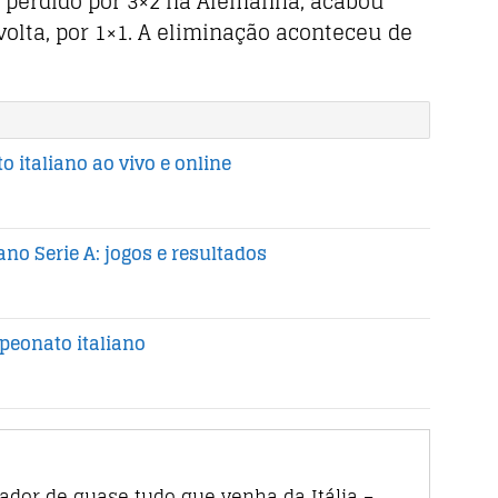
 e perdido por 3×2 na Alemanha, acabou
olta, por 1×1. A eliminação aconteceu de
 italiano ao vivo e online
no Serie A: jogos e resultados
eonato italiano
rador de quase tudo que venha da Itália –