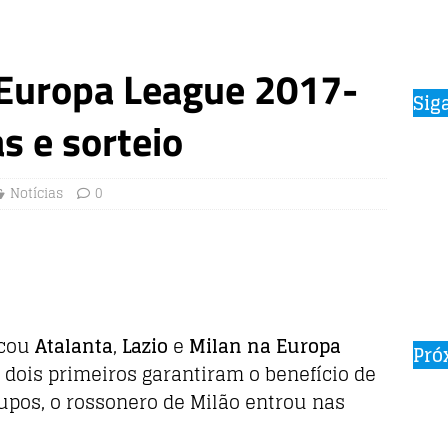
 Europa League 2017-
Sig
s e sorteio
Notícias
0
ocou
Atalanta
,
Lazio
e
Milan na Europa
Pró
 dois primeiros garantiram o benefício de
rupos, o rossonero de Milão entrou nas