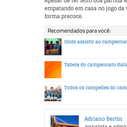
Apesar de ter feito boa partida
empatando em casa no jogo da v
forma precoce.
Recomendados para você:
Onde assistir ao campeonato
Tabela do campeonato italia
Todos os campeões do camp
Adriano Bertin
Jornalista e admi