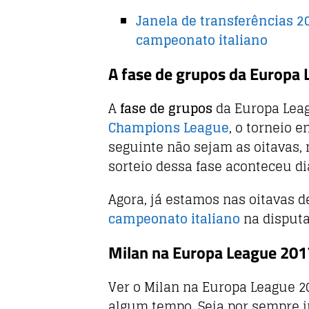
o
p
o
p
Janela de transferências 2
campeonato italiano
k
A fase de grupos da Europa
A
fase de grupos
da Europa Leag
Champions League
, o torneio 
seguinte não sejam as oitavas, 
sorteio dessa fase aconteceu di
Agora, já estamos nas oitavas d
campeonato italiano
na disputa
Milan na Europa League 20
Ver o Milan na Europa League 2
algum tempo. Seja por sempre 