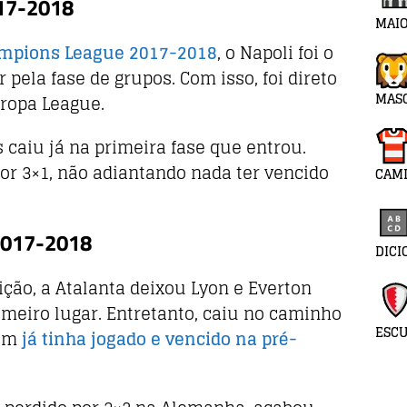
017-2018
MAIO
ampions League 2017-2018
, o Napoli foi o
pela fase de grupos. Com isso, foi direto
MAS
ropa League.
as caiu já na primeira fase que entrou.
or 3×1, não adiantando nada ter vencido
CAMI
 2017-2018
DICI
ição, a Atalanta deixou Lyon e Everton
rimeiro lugar. Entretanto, caiu no caminho
ESC
uem
já tinha jogado e vencido na pré-