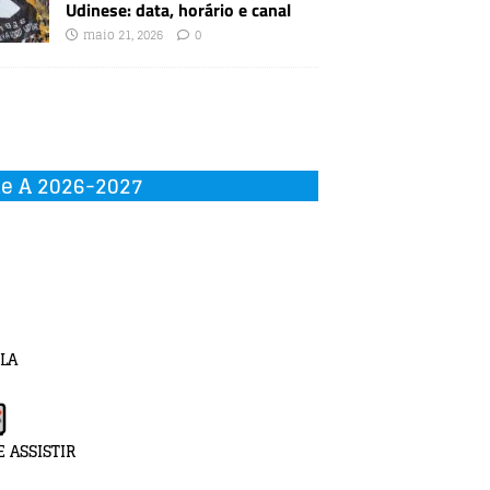
Udinese: data, horário e canal
maio 21, 2026
0
ie A 2026-2027
LA
 ASSISTIR