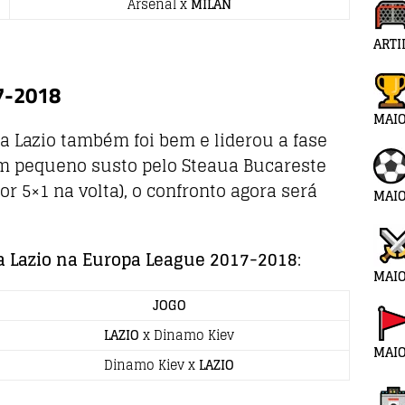
Arsenal x
MILAN
ARTI
7-2018
MAI
 a Lazio também foi bem e liderou a fase
om pequeno susto pelo Steaua Bucareste
por 5×1 na volta), o confronto agora será
MAIO
a Lazio na Europa League 2017-2018
:
MAIO
JOGO
LAZIO
x Dinamo Kiev
MAIO
Dinamo Kiev x
LAZIO