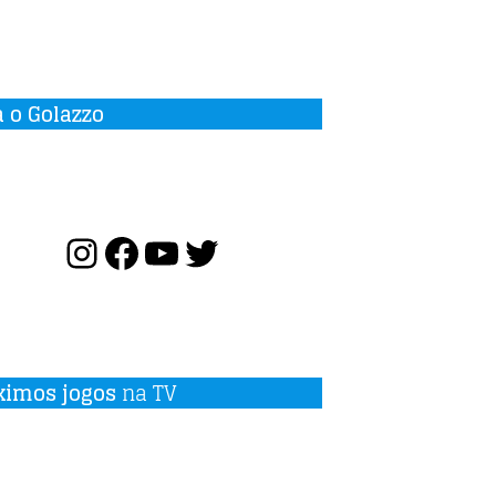
a o Golazzo
ximos jogos
na TV