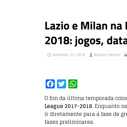
Lazio e Milan na
2018: jogos, data
fevereiro 23, 2018
Adriano Bertin
F
T
W
a
w
h
O fim da última temporada col
c
it
at
League 2017-2018
. Enquanto os
e
te
s
ir diretamente para a fase de g
b
r
A
fases preliminares.