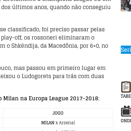
dos últimos anos, quando não conseguiu
e classificado, foi preciso passar pelas
 play-off, os rossoneri eliminaram o
am o Shkëndija, da Macedônia, por 6×0, no
Ser
pouco, mas passou em primeiro lugar em
deixou o Ludogorets para trás com duas
TABE
o Milan na Europa League 2017-2018
:
JOGO
ONDE
MILAN
x Arsenal