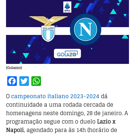
(Golazzo)
F
T
W
a
w
h
O
campeonato italiano 2023-2024
dá
c
it
at
continuidade a uma rodada cercada de
e
te
s
homenagens neste domingo, 28 de janeiro. A
b
r
A
programação segue com o duelo
Lazio x
o
p
Napoli
, agendado para às 14h (horário de