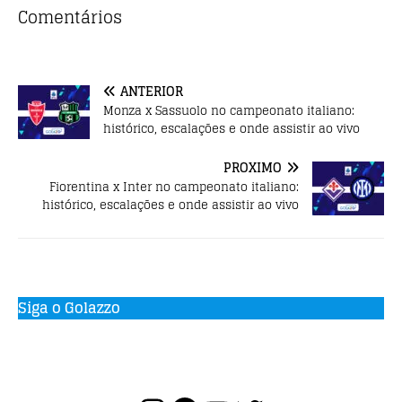
b
r
A
Comentários
o
p
o
p
ANTERIOR
k
Monza x Sassuolo no campeonato italiano:
histórico, escalações e onde assistir ao vivo
PRÓXIMO
Fiorentina x Inter no campeonato italiano:
histórico, escalações e onde assistir ao vivo
Siga o Golazzo