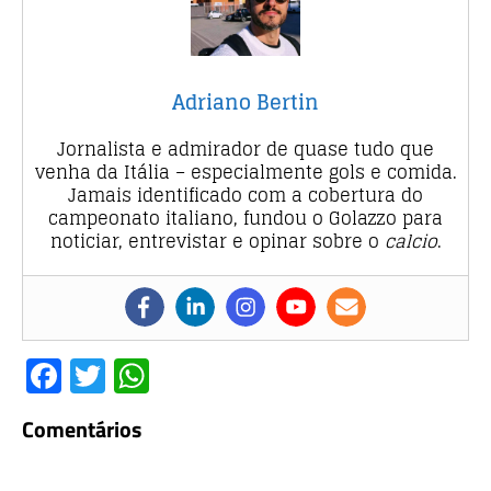
Adriano Bertin
Jornalista e admirador de quase tudo que
venha da Itália – especialmente gols e comida.
Jamais identificado com a cobertura do
campeonato italiano, fundou o Golazzo para
noticiar, entrevistar e opinar sobre o
calcio
.
F
T
W
a
w
h
Comentários
c
it
at
e
te
s