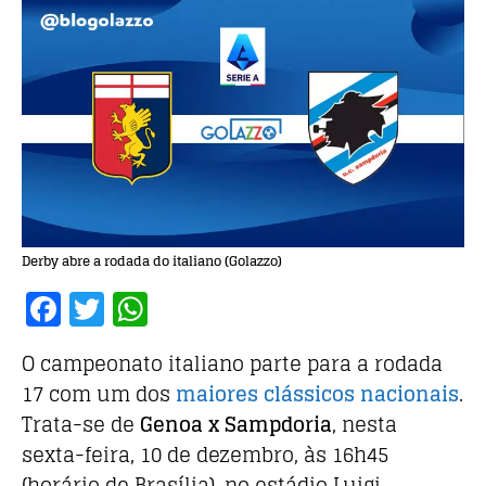
Derby abre a rodada do italiano (Golazzo)
F
T
W
a
w
h
O
campeonato italiano
parte para a rodada
c
it
at
17 com um dos
maiores clássicos nacionais
.
e
te
s
Trata-se de
Genoa x Sampdoria
, nesta
b
r
A
sexta-feira, 10 de dezembro, às 16h45
o
p
(horário de Brasília), no estádio Luigi