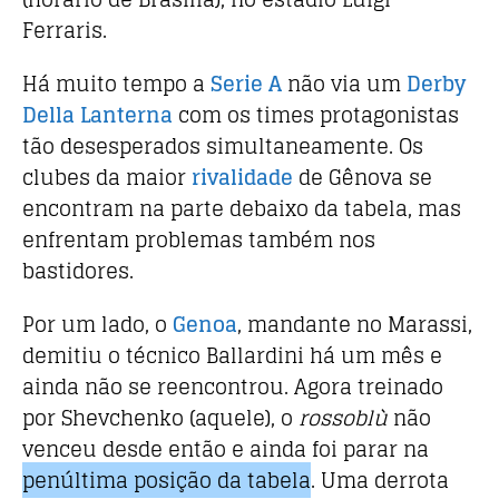
o
p
Ferraris.
k
Há muito tempo a
Serie A
não via um
Derby
Della Lanterna
com os times protagonistas
tão desesperados
simultaneamente. Os
clubes da maior
rivalidade
de Gênova se
encontram na parte debaixo da tabela, mas
enfrentam problemas também nos
bastidores.
Por um lado, o
Genoa
, mandante no Marassi,
demitiu o técnico Ballardini há um mês e
ainda não se reencontrou. Agora treinado
por Shevchenko (aquele), o
rossoblù
não
venceu desde então e ainda foi parar na
penúltima posição da tabela
. Uma derrota