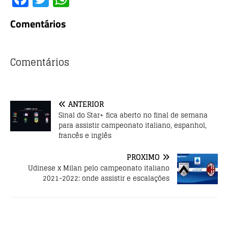
a
w
h
Comentários
c
it
at
e
te
s
b
r
A
Comentários
o
p
o
p
ANTERIOR
k
Sinal do Star+ fica aberto no final de semana
para assistir campeonato italiano, espanhol,
francês e inglês
PRÓXIMO
Udinese x Milan pelo campeonato italiano
2021-2022: onde assistir e escalações