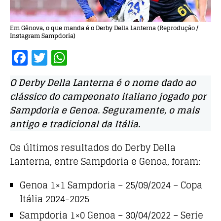
Em Gênova, o que manda é o Derby Della Lanterna (Reprodução /
Instagram Sampdoria)
F
T
W
a
w
h
O Derby Della Lanterna é o nome dado ao
c
it
at
clássico do campeonato italiano jogado por
e
te
s
Sampdoria e Genoa. Seguramente, o mais
b
r
A
antigo e tradicional da Itália.
o
p
o
p
Os últimos resultados do Derby Della
Lanterna, entre Sampdoria e Genoa, foram:
k
Genoa 1×1 Sampdoria – 25/09/2024 – Copa
Itália 2024-2025
Sampdoria 1×0 Genoa – 30/04/2022 – Serie