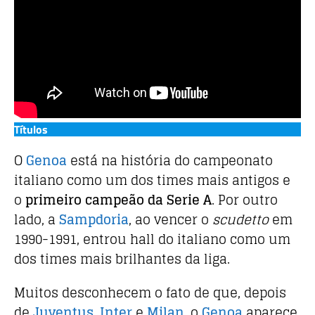
Títulos
O
Genoa
está na história do campeonato
italiano como um dos times mais antigos e
o
primeiro campeão da Serie A
. Por outro
lado, a
Sampdoria
, ao vencer o
scudetto
em
1990-1991, entrou hall do italiano como um
dos times mais brilhantes da liga.
Muitos desconhecem o fato de que, depois
de
Juventus
,
Inter
e
Milan
, o
Genoa
aparece