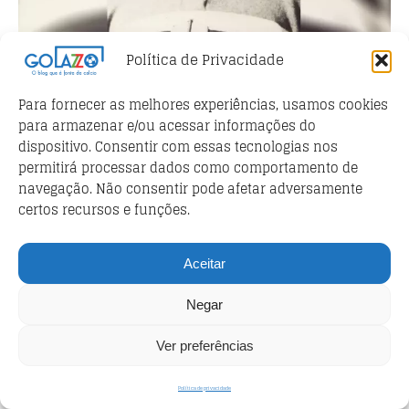
Política de Privacidade
Giuseppe Baldini, lenda da Sampdoria (Reprodução / Facebook
Sampdoria)
Para fornecer as melhores experiências, usamos cookies
Em 3 de novembro de 1946,
Sampdoria
e
para armazenar e/ou acessar informações do
Genoa
disputaram o primeiro Derby Della
dispositivo. Consentir com essas tecnologias nos
permitirá processar dados como comportamento de
Lanterna da história. Naquele dia, a Samp
navegação. Não consentir pode afetar adversamente
venceu por 3×0 e
Giuseppe Baldini
fez um
certos recursos e funções.
dos gols.
Aceitar
Apenas com esse fato em mente, dá pra
imaginar que Baldini representa muito para
Negar
a história
blucerchiata
. Até porque, depois
de se aposentar, ele chegou a treinar a
Ver preferências
equipe de Gênova. Contudo, no meio de tudo
isso, Baldini resolveu vestir as cores do
Política de privacidade