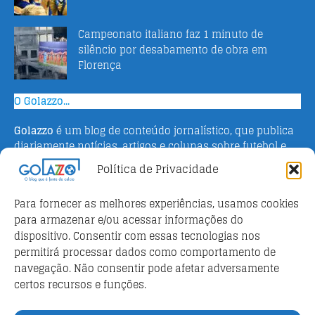
Campeonato italiano faz 1 minuto de
silêncio por desabamento de obra em
Florença
O Golazzo...
Golazzo
é um blog de conteúdo jornalístico, que publica
diariamente notícias, artigos e colunas sobre futebol e
campeonato italiano. Fundado em 2016 pelo jornalista
Política de Privacidade
Adriano Bertin, o site tem como objetivo informar o
público brasileiro com o que há de mais relevante sobre
Para fornecer as melhores experiências, usamos cookies
o esporte na Itália.
para armazenar e/ou acessar informações do
dispositivo. Consentir com essas tecnologias nos
Parceiros
permitirá processar dados como comportamento de
Futebol ao vivo
navegação. Não consentir pode afetar adversamente
certos recursos e funções.
Análises e prognósticos dos jogos