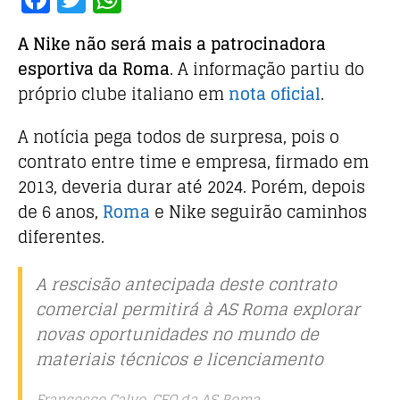
a
w
h
A Nike não será mais a patrocinadora
c
it
at
esportiva da Roma
. A informação partiu do
e
te
s
próprio clube italiano em
nota oficial
.
b
r
A
o
p
A notícia pega todos de surpresa, pois o
o
p
contrato entre time e empresa, firmado em
2013, deveria durar até 2024. Porém, depois
k
de 6 anos,
Roma
e Nike seguirão caminhos
diferentes.
A rescisão antecipada deste contrato
comercial permitirá à AS Roma explorar
novas oportunidades no mundo de
materiais técnicos e licenciamento
Francesco Calvo, CEO da AS Roma