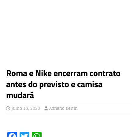
Roma e Nike encerram contrato
antes do previsto e camisa
mudará
julho 16, 2020
Adriano Bertin
F
T
W