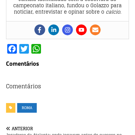
campeonato italiano, fundou o Golazzo para
noticiar, entrevistar e opinar sobre o
calcio
.
F
T
W
a
w
h
Comentários
c
it
at
e
te
s
b
r
A
Comentários
o
p
o
p
ROMA
k
ANTERIOR