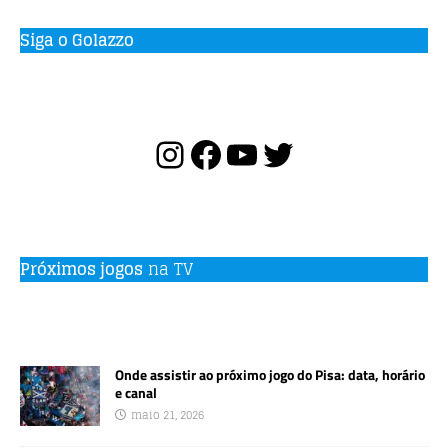
Siga o Golazzo
Próximos jogos
na TV
Onde assistir ao próximo jogo do Pisa: data, horário
e canal
maio 21, 2026