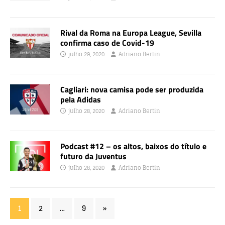
Rival da Roma na Europa League, Sevilla
confirma caso de Covid-19
julho 29, 2020
Adriano Bertin
Cagliari: nova camisa pode ser produzida
pela Adidas
julho 28, 2020
Adriano Bertin
Podcast #12 – os altos, baixos do título e
futuro da Juventus
julho 28, 2020
Adriano Bertin
1
2
…
9
»