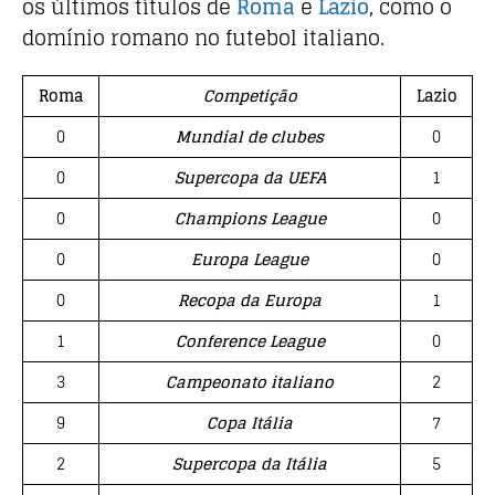
os últimos títulos de
Roma
e
Lazio
, como o
domínio romano no futebol italiano.
Roma
Competição
Lazio
0
Mundial de clubes
0
0
Supercopa da UEFA
1
0
Champions League
0
0
Europa League
0
0
Recopa da Europa
1
1
Conference League
0
3
Campeonato italiano
2
9
Copa Itália
7
2
Supercopa da Itália
5