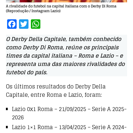
A rivalidade do futebol na capital italiana com o Derby Di Roma
(Reprodução / Instagram Lazio)
F
T
W
a
w
h
O Derby Della Capitale, também conhecido
c
it
at
como Derby Di Roma, reúne os principais
e
te
s
times da capital italiana – Roma e Lazio – e
b
r
A
representa uma das maiores rivalidades do
o
p
futebol do país.
o
p
Os últimos resultados do Derby Della
k
Capitale, entre Roma e Lazio, foram:
Lazio 0x1 Roma – 21/09/2025 – Serie A 2025-
2026
Lazio 1×1 Roma – 13/04/2025 – Serie A 2024-