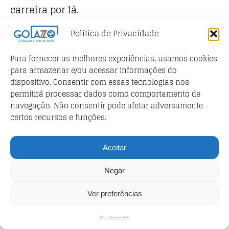
carreira por lá.
Porém, antes disso, ele rodou por outros
Política de Privacidade
times, como
Juventus
e
Inter
, e surgiu para
Para fornecer as melhores experiências, usamos cookies
o futebol na
Roma
. Sim, Peruzzi nasceu nos
para armazenar e/ou acessar informações do
campos de futebol romanistas.
dispositivo. Consentir com essas tecnologias nos
permitirá processar dados como comportamento de
Bem no início da carreira, ele foi emprestado
navegação. Não consentir pode afetar adversamente
para o
Verona
, mas depois retornou à
Roma
certos recursos e funções.
para ser titular. Contudo, acabou sendo pego
em um exame antidoping e encerrou sua
Aceitar
história no clube.
Negar
Títulos pela Roma:
1 Copa Itália
Ver preferências
Títulos pela Lazio:
1 Copa Itália; 1 Supercopa
da Itália
Política de privacidade