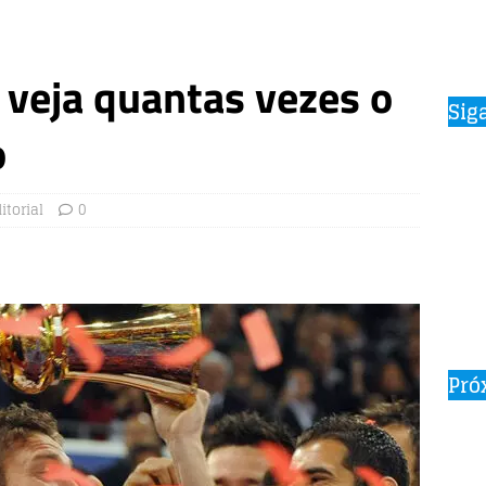
 veja quantas vezes o
Sig
o
itorial
0
Pró