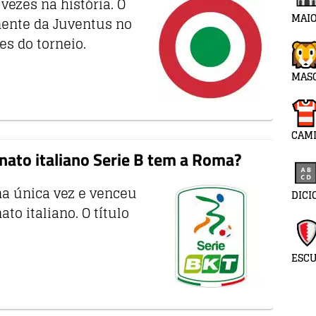
vezes na história. O
MAIO
omente da Juventus no
s do torneio.
MAS
CAMI
nato italiano Serie B tem a Roma?
ma única vez e venceu
DICI
o italiano. O título
ESC