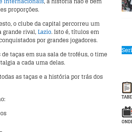
 e internacionais
, a história não é bem
es proporções.
to, o clube da capital percorreu um
 grande rival,
Lazio
. Isto é, títulos em
conquistados por grandes jogadores.
Ser
de taças em sua sala de troféus, o time
talgia a cada uma delas.
todas as taças e a história por trás dos
TABE
o:
los
ONDE