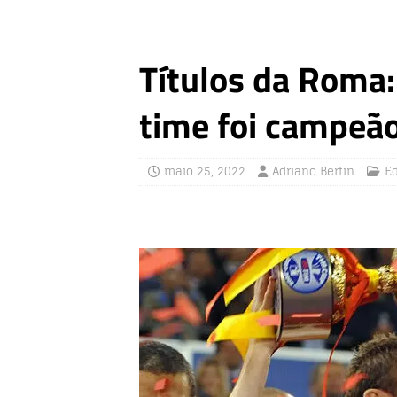
Títulos da Roma:
time foi campeã
maio 25, 2022
Adriano Bertin
Ed