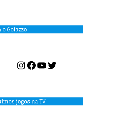
a o Golazzo
ximos jogos
na TV