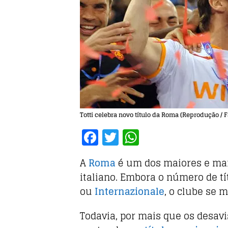
Totti celebra novo título da Roma (Reprodução /
F
T
W
a
w
h
A
Roma
é um dos maiores e mai
c
it
at
italiano. Embora o número de t
e
te
s
ou
Internazionale
, o clube se
b
r
A
o
p
Todavia, por mais que os desa