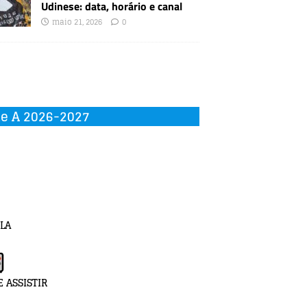
Udinese: data, horário e canal
maio 21, 2026
0
ie A 2026-2027
LA
 ASSISTIR