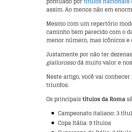
o
p
pontuado por
títulos nacionais
assim. Ao menos não em enorm
k
Mesmo com um repertório modes
caminho bem parecido com o da
menor número, mas icônicos e 
Justamente por não ter dezenas 
giallorosso
dá muito valor e nos
Neste artigo, você vai conhecer 
triunfos.
Os principais
títulos da Roma
sã
Campeonato italiano: 3 títu
Copa Itália: 9 títulos