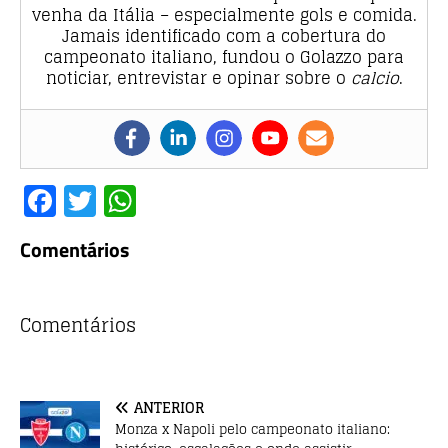
venha da Itália – especialmente gols e comida.
Jamais identificado com a cobertura do
campeonato italiano, fundou o Golazzo para
noticiar, entrevistar e opinar sobre o
calcio
.
F
T
W
a
w
h
Comentários
c
it
at
e
te
s
b
r
A
Comentários
o
p
o
p
ANTERIOR
k
Monza x Napoli pelo campeonato italiano: