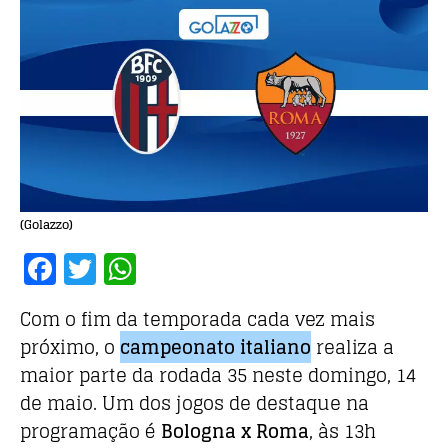
(Golazzo)
F
T
W
a
w
h
Com o fim da temporada cada vez mais
c
it
at
próximo, o
campeonato italiano
realiza a
e
te
s
maior parte da rodada 35 neste domingo, 14
b
r
A
de maio. Um dos jogos de destaque na
o
p
programação é
Bologna x
Roma
, às 13h