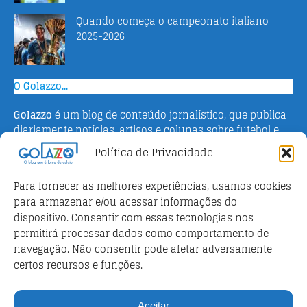
Quando começa o campeonato italiano
2025-2026
O Golazzo...
Golazzo
é um blog de conteúdo jornalístico, que publica
diariamente notícias, artigos e colunas sobre futebol e
campeonato italiano. Fundado em 2016 pelo jornalista
Política de Privacidade
Adriano Bertin, o site tem como objetivo informar o
público brasileiro com o que há de mais relevante sobre
Para fornecer as melhores experiências, usamos cookies
o esporte na Itália.
para armazenar e/ou acessar informações do
dispositivo. Consentir com essas tecnologias nos
Parceiros
permitirá processar dados como comportamento de
Futebol ao vivo
navegação. Não consentir pode afetar adversamente
certos recursos e funções.
Análises e prognósticos dos jogos
FutebolScore Livescore
Aceitar