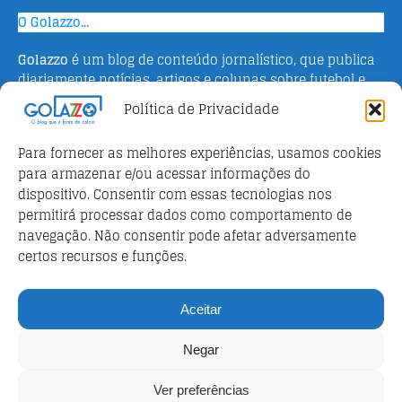
O Golazzo...
Golazzo
é um blog de conteúdo jornalístico, que publica
diariamente notícias, artigos e colunas sobre futebol e
campeonato italiano. Fundado em 2016 pelo jornalista
Política de Privacidade
Adriano Bertin, o site tem como objetivo informar o
público brasileiro com o que há de mais relevante sobre
Para fornecer as melhores experiências, usamos cookies
o esporte na Itália.
para armazenar e/ou acessar informações do
dispositivo. Consentir com essas tecnologias nos
Parceiros
permitirá processar dados como comportamento de
Futebol ao vivo
navegação. Não consentir pode afetar adversamente
certos recursos e funções.
Análises e prognósticos dos jogos
FutebolScore Livescore
Aceitar
Política de privacidade
Negar
Política de privacidade
Ver preferências