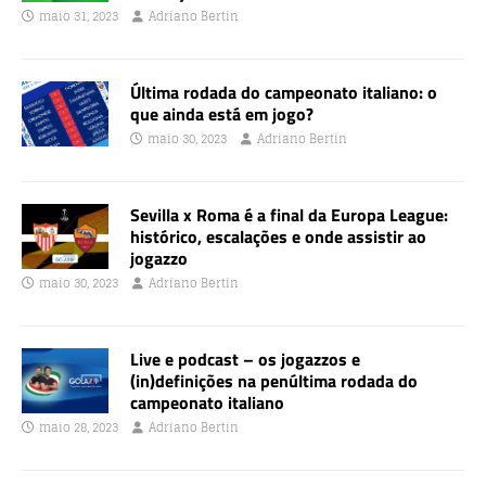
maio 31, 2023
Adriano Bertin
Última rodada do campeonato italiano: o
que ainda está em jogo?
maio 30, 2023
Adriano Bertin
Sevilla x Roma é a final da Europa League:
histórico, escalações e onde assistir ao
jogazzo
maio 30, 2023
Adriano Bertin
Live e podcast – os jogazzos e
(in)definições na penúltima rodada do
campeonato italiano
maio 28, 2023
Adriano Bertin