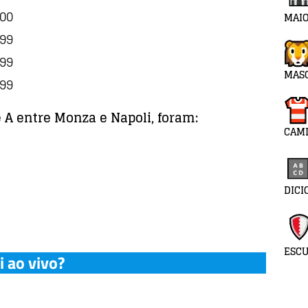
000
MAIO
999
999
MAS
999
 A entre Monza e Napoli, foram:
CAMI
DICI
ESC
i ao vivo?