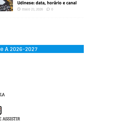
Udinese: data, horário e canal
maio 21, 2026
0
ie A 2026-2027
LA
 ASSISTIR