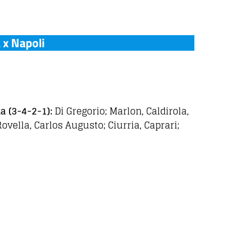
 x Napoli
za
(3-4-2-1)
:
Di Gregorio; Marlon, Caldirola,
 Rovella, Carlos Augusto; Ciurria, Caprari;