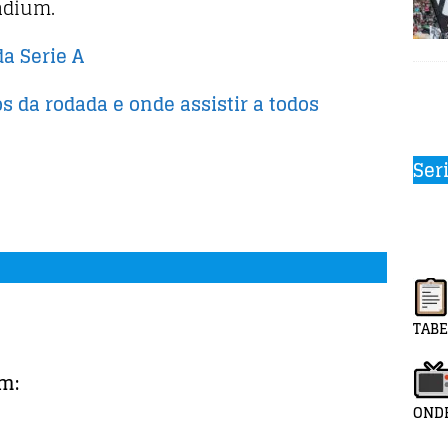
tadium.
da Serie A
os da rodada e onde assistir a todos
Ser
TABE
m:
ONDE