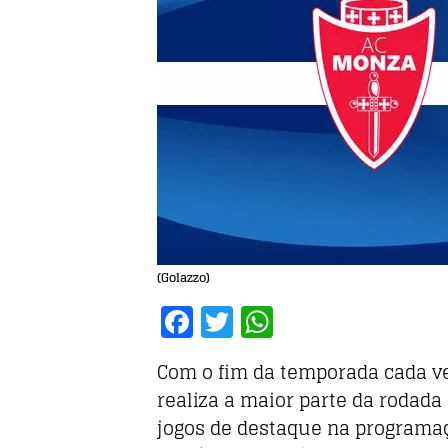
(Golazzo)
F
T
W
a
w
h
Com o fim da temporada cada v
c
it
at
realiza a maior parte da rodada
e
te
s
jogos de destaque na programa