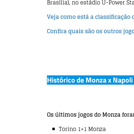
b
r
A
Brasília), no estádio U-Power S
o
p
o
p
Veja como está a classificação 
k
Confira quais são os outros jog
Histórico de Monza x Napoli
Os últimos jogos do Monza fora
Torino 1×1 Monza