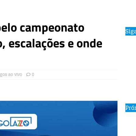
pelo campeonato
Sig
co, escalações e onde
gos ao vivo
0
Pró