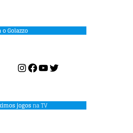
a o Golazzo
ximos jogos
na TV