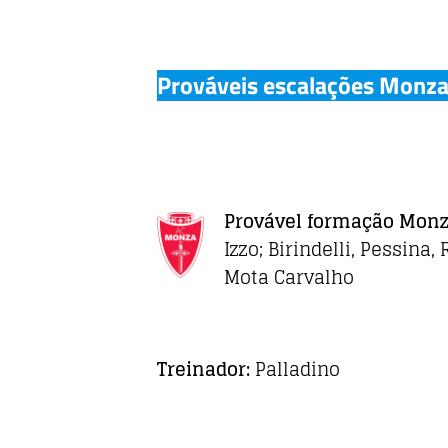
Prováveis escalações Monza
Provável formação Mon
Izzo; Birindelli, Pessina,
Mota Carvalho
Treinador:
Palladino