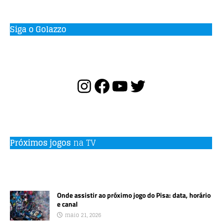
Siga o Golazzo
Próximos jogos
na TV
Onde assistir ao próximo jogo do Pisa: data, horário
e canal
maio 21, 2026