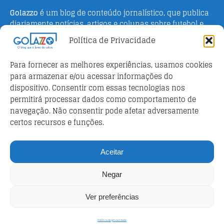
Golazzo
é um blog de conteúdo jornalístico, que publica
diariamente notícias, artigos e colunas sobre futebol e
campeonato italiano. Fundado em 2016 pelo jornalista
Política de Privacidade
Adriano Bertin, o site tem como objetivo informar o
público brasileiro com o que há de mais relevante sobre
Para fornecer as melhores experiências, usamos cookies
o esporte na Itália.
para armazenar e/ou acessar informações do
dispositivo. Consentir com essas tecnologias nos
Parceiros
permitirá processar dados como comportamento de
Futebol ao vivo
navegação. Não consentir pode afetar adversamente
certos recursos e funções.
Análises e prognósticos dos jogos
FutebolScore Livescore
Aceitar
Política de privacidade
Negar
Política de privacidade
Ver preferências
Copyright © 2026 | WordPress Theme by
MH Themes
Política de privacidade