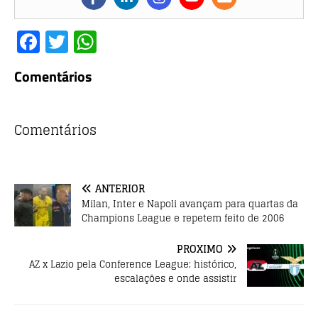
F
T
W
a
w
h
Comentários
c
it
at
e
te
s
b
r
A
Comentários
o
p
o
p
ANTERIOR
k
Milan, Inter e Napoli avançam para quartas da
Champions League e repetem feito de 2006
PRÓXIMO
AZ x Lazio pela Conference League: histórico,
escalações e onde assistir