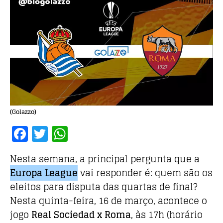
(Golazzo)
F
T
W
a
w
h
Nesta semana, a principal pergunta que a
c
it
at
Europa League
vai responder é: quem são os
e
te
s
eleitos para disputa das quartas de final?
b
r
A
Nesta quinta-feira, 16 de março, acontece o
o
p
jogo
Real Sociedad x Roma
, às 17h (horário