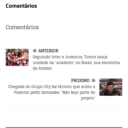
a
w
h
Comentários
c
it
at
e
te
s
b
r
A
Comentários
o
p
o
p
ANTERIOR
k
Seguindo Inter e Juventus, Torino lança
unidade da ‘academy’ no Brasil, sua escolinha
de futebol
PRÓXIMO
Chegada do Grupo City faz técnico que subiu o
Palermo pedir demissão: ‘Não faço parte do
projeto’