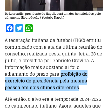
De Laurentiis, presidente do Napoli, será um dos beneficiados pelo
adiamento (Reprodução / Youtube Napoli)
F
T
W
a
w
h
A federação italiana de futebol (FIGC) emitiu
c
it
at
comunicado com a ata da última reunião do
e
te
s
conselho, realizada nesta quinta-feira, 28 de
b
r
A
julho, e presidida por Gabriele Gravina. A
o
p
informação mais substancial foi o
o
p
adiamento do prazo para
proibição do
k
exercício de presidência pela mesma
pessoa em dois clubes diferentes
.
Até então, o alvo era a temporada 2024-2025
do campeonato italiano. Agora, aqueles que