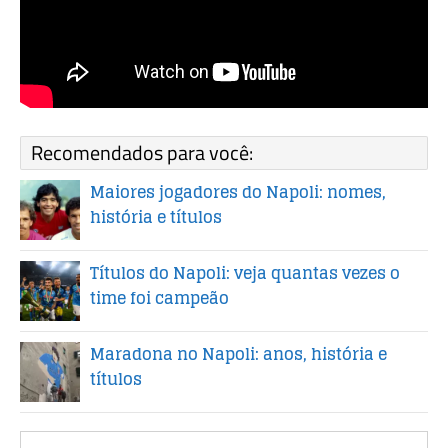
Recomendados para você:
Maiores jogadores do Napoli: nomes,
história e títulos
Títulos do Napoli: veja quantas vezes o
time foi campeão
Maradona no Napoli: anos, história e
títulos