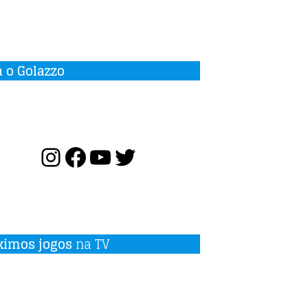
a o Golazzo
ximos jogos
na TV