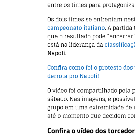
e
te
s
entre os times para protagoniz
b
r
A
o
p
Os dois times se enfrentam nes
o
p
campeonato italiano
. A partida
que o resultado pode “encerrar
k
está na liderança da
classificaç
Napoli
.
Confira como foi o protesto dos
derrota pro Napoli!
O vídeo foi compartilhado pela 
sábado. Nas imagens, é possível
grupo em uma extremidade de u
até o momento que decidem corr
Confira o vídeo dos torcedor