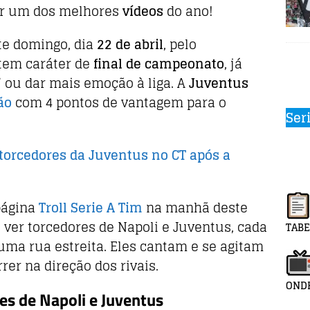
ar um dos melhores
vídeos
do ano!
te domingo, dia
22 de abril
, pelo
 tem caráter de
final de campeonato
, já
” ou dar mais emoção à liga. A
Juventus
ão
com 4 pontos de vantagem para o
Ser
 torcedores da Juventus no CT após a
página
Troll Serie A Tim
na manhã deste
 ver torcedores de Napoli e Juventus, cada
TABE
ma rua estreita. Eles cantam e se agitam
er na direção dos rivais.
ONDE
es de Napoli e Juventus