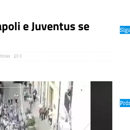
poli e Juventus se
Sig
tícias
0
Pró