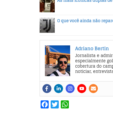
As mais icônicas duplas de
O que você ainda não repa
Adriano Bertin
Jornalista e admi
especialmente gol
cobertura do camp
noticiar, entrevis
F
T
W
a
w
h