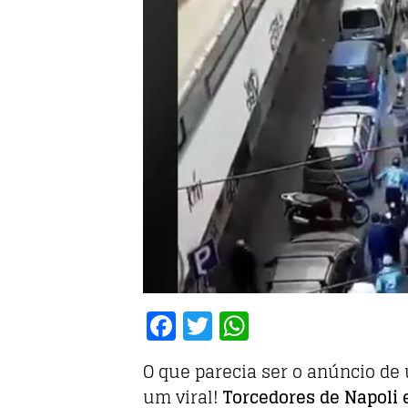
F
T
W
a
w
h
O que parecia ser o anúncio de
c
it
at
um viral!
Torcedores de Napoli 