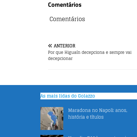
Comentários
c
it
at
e
te
s
Comentários
b
r
A
o
p
o
p
ANTERIOR
Por que Higuaín decepciona e sempre vai
k
decepcionar
As mais lidas do Golazzo
Maradona no Napoli: anos,
história e títulos