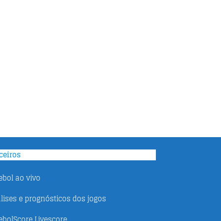
ceiros
ebol ao vivo
lises e prognósticos dos jogos
ebolScore Livescore