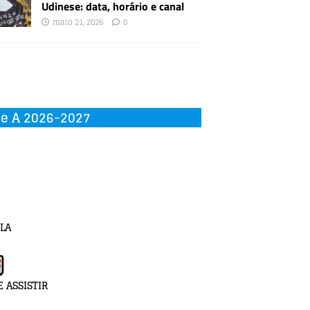
Udinese: data, horário e canal
maio 21, 2026
0
ie A 2026-2027
LA
 ASSISTIR