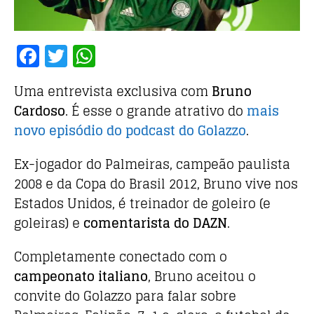
F
T
W
a
w
h
Uma entrevista exclusiva com
Bruno
c
it
at
Cardoso
. É esse o grande atrativo do
mais
e
te
s
novo episódio do podcast do Golazzo
.
b
r
A
o
p
Ex-jogador do Palmeiras, campeão paulista
o
p
2008 e da Copa do Brasil 2012, Bruno vive nos
Estados Unidos, é treinador de goleiro (e
k
goleiras) e
comentarista do DAZN
.
Completamente conectado com o
campeonato italiano
, Bruno aceitou o
convite do Golazzo para falar sobre