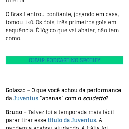
futebol.
O Brasil entrou confiante, jogando em casa,
tomou 1×0. Os dois, três primeiros gols em
sequência. É lógico que vai abater, não tem
como.
OUVIR PODCAST NO SPOTIFY
Golazzo – O que você achou da performance
da
Juventus
“apenas” com o
scudetto
?
Bruno –
Talvez foi a temporada mais fácil
parar tirar esse
título da Juventus
. A
pandemia acabou ajudando. A Itália foi