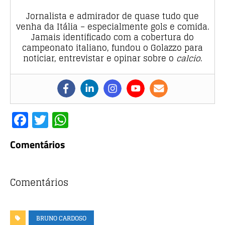
Jornalista e admirador de quase tudo que
venha da Itália – especialmente gols e comida.
Jamais identificado com a cobertura do
campeonato italiano, fundou o Golazzo para
noticiar, entrevistar e opinar sobre o
calcio
.
F
T
W
a
w
h
Comentários
c
it
at
e
te
s
b
r
A
Comentários
o
p
o
p
BRUNO CARDOSO