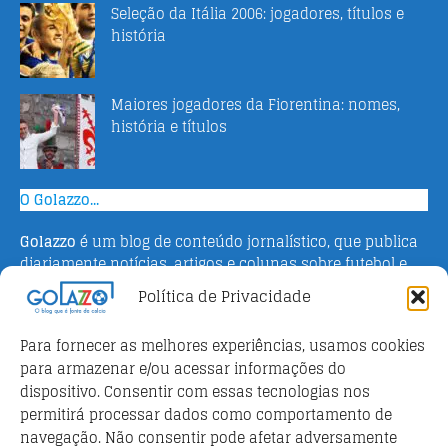
Seleção da Itália 2006: jogadores, títulos e
história
Maiores jogadores da Fiorentina: nomes,
história e títulos
O Golazzo...
Golazzo
é um blog de conteúdo jornalístico, que publica
diariamente notícias, artigos e colunas sobre futebol e
campeonato italiano. Fundado em 2016 pelo jornalista
Política de Privacidade
Adriano Bertin, o site tem como objetivo informar o
público brasileiro com o que há de mais relevante sobre
Para fornecer as melhores experiências, usamos cookies
o esporte na Itália.
para armazenar e/ou acessar informações do
dispositivo. Consentir com essas tecnologias nos
Parceiros
permitirá processar dados como comportamento de
Futebol ao vivo
navegação. Não consentir pode afetar adversamente