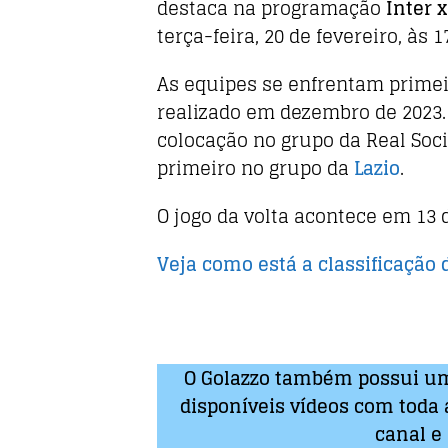
b
r
A
destaca na programação
Inter 
o
p
terça-feira, 20 de fevereiro, às 1
o
p
As equipes se enfrentam prime
k
realizado em dezembro de 2023
colocação no grupo da Real Soci
primeiro no grupo da
Lazio
.
O jogo da volta acontece em 13
Veja como está a classificação 
O Golazzo também possui um
disponíveis vídeos com toda a
canal e