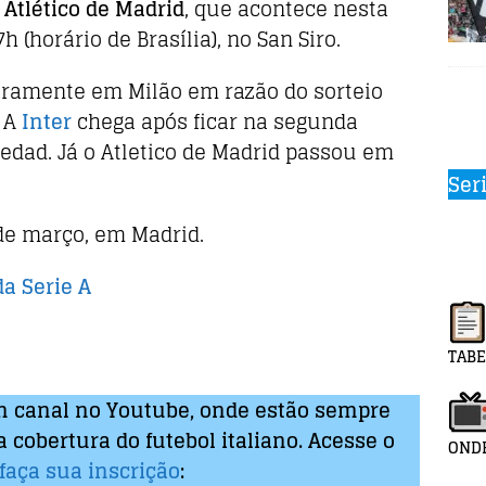
x Atlético de Madrid
, que acontece nesta
7h (horário de Brasília), no San Siro.
iramente em Milão em razão do sorteio
. A
Inter
chega após ficar na segunda
edad. Já o Atletico de Madrid passou em
Ser
 de março, em Madrid.
da Serie A
TABE
 canal no Youtube, onde estão sempre
 cobertura do futebol italiano. Acesse o
ONDE
faça sua inscrição
: