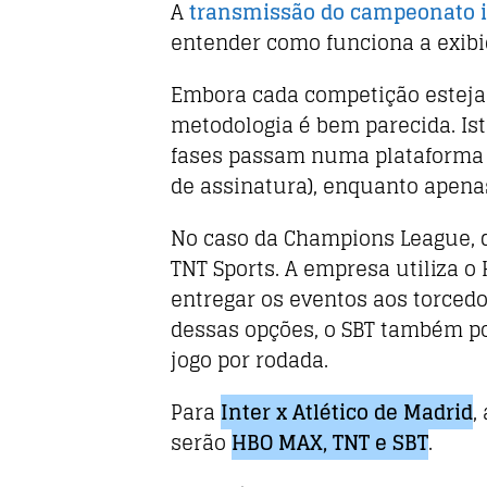
A
transmissão do campeonato it
entender como funciona a exibi
Embora cada competição esteja 
metodologia é bem parecida. Ist
fases passam numa plataforma
de assinatura), enquanto apena
No caso da Champions League, 
TNT Sports. A empresa utiliza o
entregar os eventos aos torcedo
dessas opções, o SBT também po
jogo por rodada.
Para
Inter x Atlético de Madrid
,
serão
HBO MAX, TNT e SBT
.