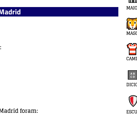
MAIO
 Madrid
MAS
:
CAMI
DICI
 Madrid foram:
ESC