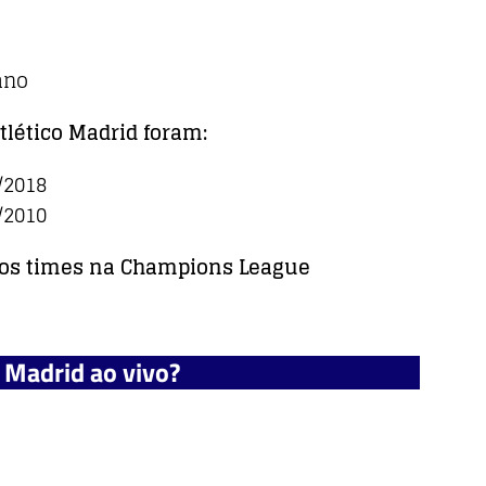
ano
Atlético Madrid foram:
/2018
/2010
e os times na Champions League
o Madrid ao vivo?