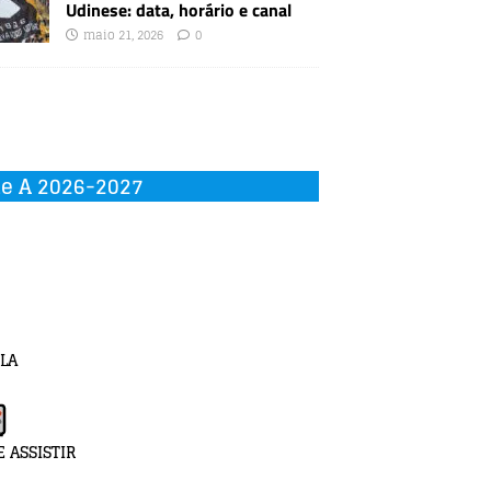
Udinese: data, horário e canal
maio 21, 2026
0
ie A 2026-2027
LA
 ASSISTIR