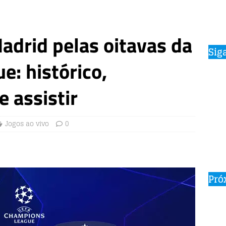
Madrid pelas oitavas da
Sig
: histórico,
 assistir
Jogos ao vivo
0
Pró