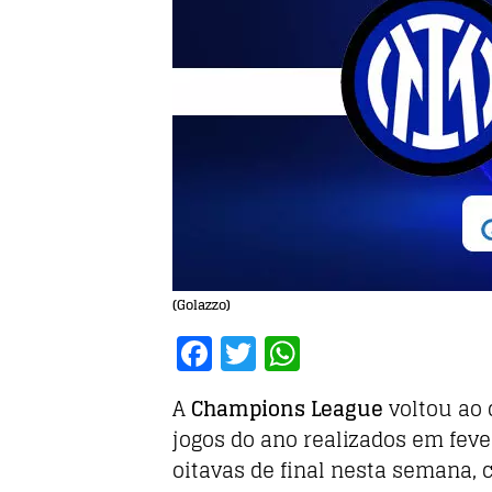
(Golazzo)
F
T
W
a
w
h
A
Champions League
voltou ao 
c
it
at
jogos do ano realizados em fever
e
te
s
oitavas de final nesta semana, 