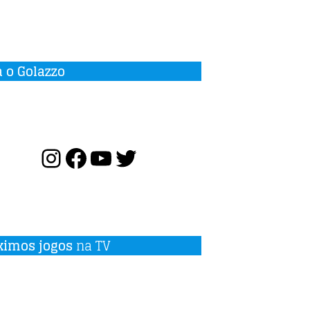
a o Golazzo
ximos jogos
na TV