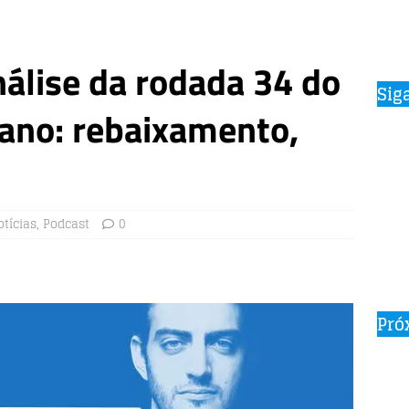
álise da rodada 34 do
Sig
iano: rebaixamento,
otícias
,
Podcast
0
Pró