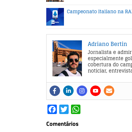
Campeonato italiano na RAI
Adriano Bertin
Jornalista e admi
especialmente gol
cobertura do camp
noticiar, entrevis
F
T
W
a
w
h
Comentários
c
it
at