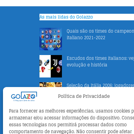
As mais lidas do Golazzo
Quais são os times do campeo
italiano 2021-2022
Escudos dos times italianos: ve
evolução e história
Seleção da Itália 2006: jogadore
títulos e história
Política de Privacidade
Para fornecer as melhores experiências, usamos cookies 
Campeonato italiano faz 1 min
armazenar e/ou acessar informações do dispositivo. Cons
de silêncio por desabamento d
essas tecnologias nos permitirá processar dados como
obra em Florença
comportamento de navegação. Não consentir pode afetar