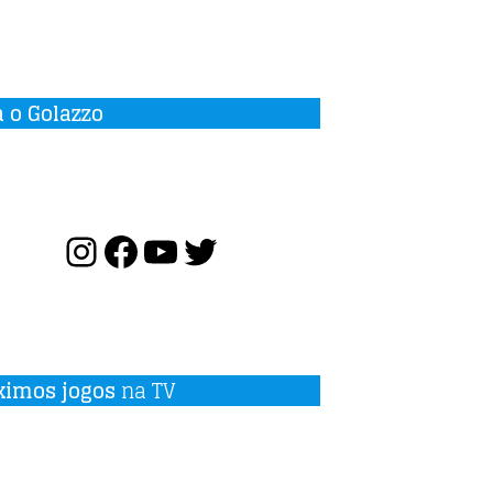
a o Golazzo
ximos jogos
na TV