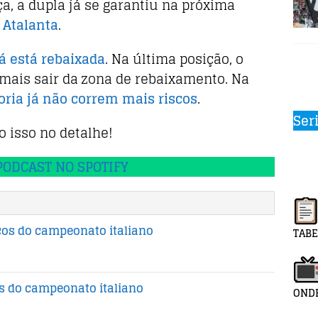
ça, a dupla já se garantiu na próxima
a
Atalanta
.
já está rebaixada
. Na última posição, o
 mais sair da zona de rebaixamento. Na
ria já não correm mais riscos
.
Ser
o isso no detalhe!
PODCAST NO SPOTIFY
cos do campeonato italiano
TABE
 do campeonato italiano
ONDE