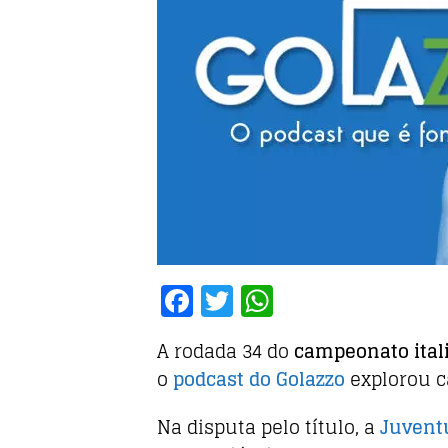
F
T
W
a
w
h
A rodada 34 do
campeonato ital
c
it
at
o
podcast do Golazzo
explorou c
e
te
s
b
r
A
Na disputa pelo título, a
Juvent