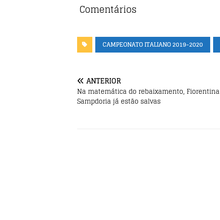
e
te
s
Comentários
b
r
A
o
p
CAMPEONATO ITALIANO 2019-2020
o
p
k
ANTERIOR
Na matemática do rebaixamento, Fiorentina
Sampdoria já estão salvas