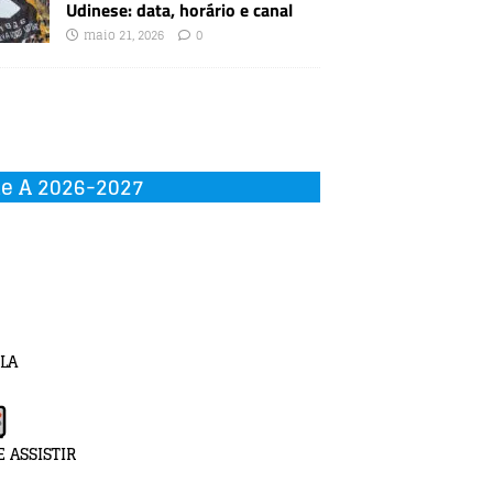
Udinese: data, horário e canal
maio 21, 2026
0
ie A 2026-2027
LA
 ASSISTIR