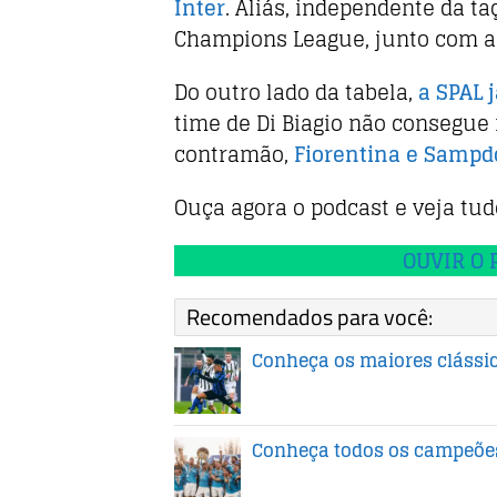
o
p
Inter
. Aliás, independente da ta
o
p
Champions League, junto com 
k
Do outro lado da tabela,
a SPAL 
time de Di Biagio não consegue
contramão,
Fiorentina e Sampdo
Ouça agora o podcast e veja tud
OUVIR O 
Recomendados para você:
Conheça os maiores clássi
Conheça todos os campeões