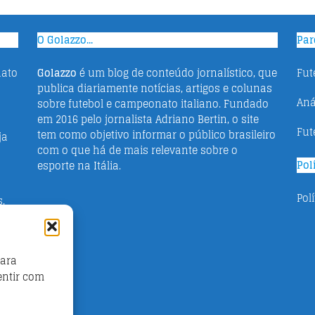
O Golazzo...
Par
nato
Golazzo
é um blog de conteúdo jornalístico, que
Fut
publica diariamente notícias, artigos e colunas
Aná
sobre futebol e campeonato italiano. Fundado
em 2016 pelo jornalista Adriano Bertin, o site
Fut
tem como objetivo informar o público brasileiro
ja
com o que há de mais relevante sobre o
Pol
esporte na Itália.
Pol
s,
para
uto
entir com
e