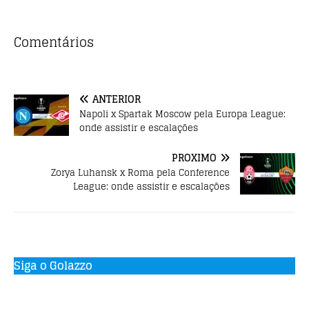
c
it
at
e
te
s
b
r
A
Comentários
o
p
o
p
ANTERIOR
k
Napoli x Spartak Moscow pela Europa League:
onde assistir e escalações
PRÓXIMO
Zorya Luhansk x Roma pela Conference
League: onde assistir e escalações
Siga o Golazzo