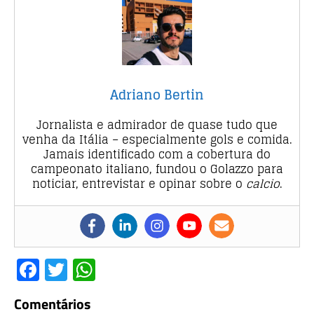
Adriano Bertin
Jornalista e admirador de quase tudo que
venha da Itália – especialmente gols e comida.
Jamais identificado com a cobertura do
campeonato italiano, fundou o Golazzo para
noticiar, entrevistar e opinar sobre o
calcio
.
F
T
W
a
w
h
Comentários