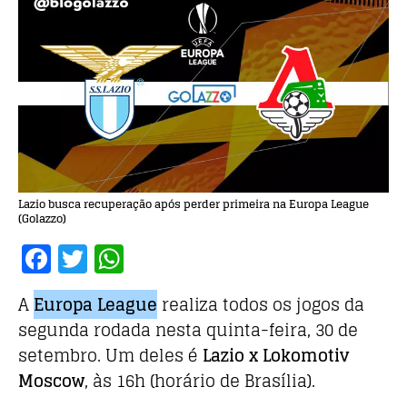
Lazio busca recuperação após perder primeira na Europa League
(Golazzo)
F
T
W
a
w
h
A
Europa League
realiza todos os jogos da
c
it
at
segunda rodada nesta quinta-feira, 30 de
e
te
s
setembro. Um deles é
Lazio x Lokomotiv
b
r
A
Moscow
, às 16h (horário de Brasília).
o
p