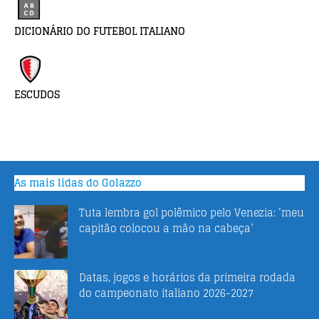
DICIONÁRIO DO FUTEBOL ITALIANO
ESCUDOS
As mais lidas do Golazzo
Tuta lembra gol polêmico pelo Venezia: ‘meu
capitão colocou a mão na cabeça’
Datas, jogos e horários da primeira rodada
do campeonato italiano 2026-2027