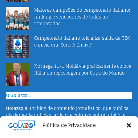
Maiores campeões do campeonato italiano:
ranking e vencedores de todas as
temporadas
Campeonato italiano oficializa saída da TIM
e inicia era ‘Serie A Enilive’
Noruega 11×1 Moldávia praticamente coloca
Itália na repescagem por Copa do Mundo
O Golazzo...
Golazzo
é um blog de conteúdo jornalístico, que publica
diariamente notícias, artigos e colunas sobre futebol e
campeonato italiano. Fundado em 2016 pelo jornalista
Política de Privacidade
Adriano Bertin, o site tem como objetivo informar o
público brasileiro com o que há de mais relevante sobre