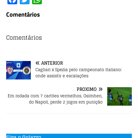
a
w
h
Comentários
c
it
at
e
te
s
b
r
A
Comentários
o
p
o
p
ANTERIOR
k
Cagliari x Spezia pelo campeonato italiano:
onde assistir e escalações
PRÓXIMO
Em rodada com 7 cartões vermelhos, Osimhen,
do Napoli, perde 2 jogos em punição
Siga o Golazzo