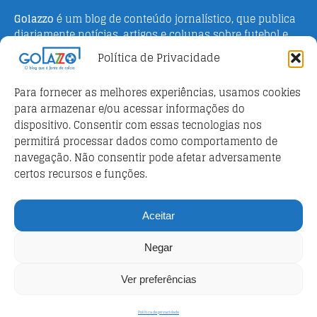
Golazzo
é um blog de conteúdo jornalístico, que publica
diariamente notícias, artigos e colunas sobre futebol e
campeonato italiano. Fundado em 2016 pelo jornalista
Política de Privacidade
Adriano Bertin, o site tem como objetivo informar o
público brasileiro com o que há de mais relevante sobre
Para fornecer as melhores experiências, usamos cookies
o esporte na Itália.
para armazenar e/ou acessar informações do
dispositivo. Consentir com essas tecnologias nos
Parceiros
permitirá processar dados como comportamento de
Futebol ao vivo
navegação. Não consentir pode afetar adversamente
certos recursos e funções.
Análises e prognósticos dos jogos
FutebolScore Livescore
Aceitar
Política de privacidade
Negar
Política de privacidade
Ver preferências
Copyright © 2026 | WordPress Theme by
MH Themes
Política de privacidade