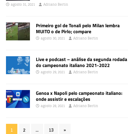
agosto 31, 2021
Adriano Bertin
Primeiro gol de Tonali pelo Milan lembra
MUITO o de Pirlo; compare
agosto 30, 2021
Adriano Bertin
Live e podcast – análise da segunda rodada
do campeonato italiano 2021-2022
agosto 29, 2021
Adriano Bertin
Genoa x Napoli pelo campeonato italiano:
onde assistir e escalações
agosto 28, 2021
Adriano Bertin
1
2
…
13
»