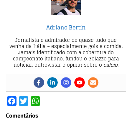
Adriano Bertin
Jornalista e admirador de quase tudo que
venha da Itália – especialmente gols e comida.
Jamais identificado com a cobertura do
campeonato italiano, fundou o Golazzo para
noticiar, entrevistar e opinar sobre o
calcio
.
F
T
W
a
w
h
Comentários
c
it
at
e
te
s