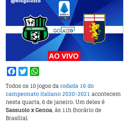
F
T
W
a
w
h
Todos os 10 jogos da
rodada 16 do
c
it
at
campeonato italiano 2020-2021
acontecem
e
te
s
nesta quarta, 6 de janeiro. Um deles é
b
r
A
Sassuolo x Genoa
, às 11h (horário de
o
p
Brasília).
o
p