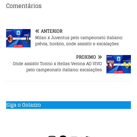
b
r
A
Comentários
o
p
o
p
ANTERIOR
k
Milan x Juventus pelo campeonato italiano:
prévia, horário, onde assistir e escalações
PRÓXIMO
Onde assistir Torino x Hellas Verona AO VIVO
pelo campeonato italiano; escalações
Siga o Golazzo