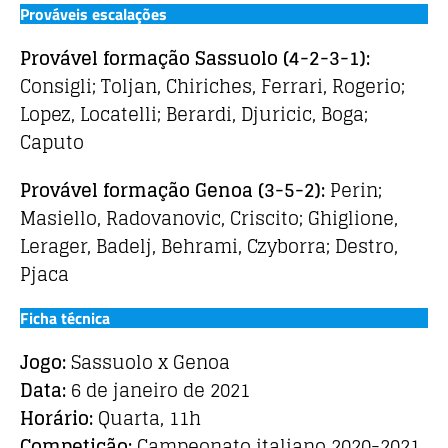
Prováveis escalações
Provável formação
Sassuolo
(4-2-3-1)
:
Consigli; Toljan, Chiriches, Ferrari, Rogerio;
Lopez, Locatelli; Berardi, Djuricic, Boga;
Caputo
Provável formação Genoa
(3-5-2)
:
Perin;
Masiello, Radovanovic, Criscito; Ghiglione,
Lerager, Badelj, Behrami, Czyborra; Destro,
Pjaca
Ficha técnica
Jogo:
Sassuolo x Genoa
Data:
6 de janeiro de 2021
Horário:
Quarta, 11h
Competição:
Campeonato italiano 2020-2021