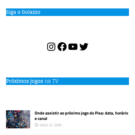
Siga o Golazzo
Próximos jogos
na TV
Onde assistir ao próximo jogo do Pisa: data, horário
e canal
maio 21, 2026