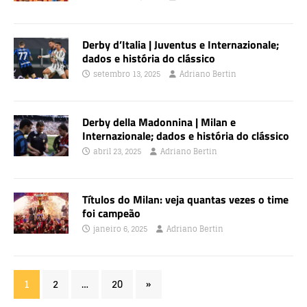
Derby d’Italia | Juventus e Internazionale;
dados e história do clássico
setembro 13, 2025
Adriano Bertin
Derby della Madonnina | Milan e
Internazionale; dados e história do clássico
abril 23, 2025
Adriano Bertin
Títulos do Milan: veja quantas vezes o time
foi campeão
janeiro 6, 2025
Adriano Bertin
1
2
…
20
»