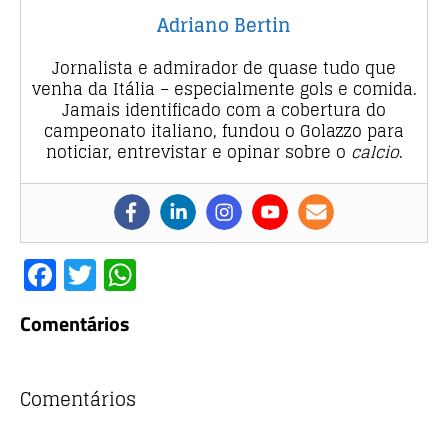
Adriano Bertin
Jornalista e admirador de quase tudo que
venha da Itália – especialmente gols e comida.
Jamais identificado com a cobertura do
campeonato italiano, fundou o Golazzo para
noticiar, entrevistar e opinar sobre o
calcio
.
F
T
W
a
w
h
Comentários
c
it
at
e
te
s
b
r
A
Comentários
o
p