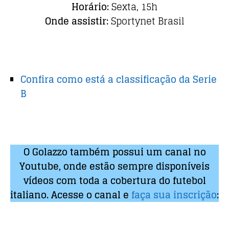
Horário:
Sexta, 15h
Onde assistir:
Sportynet Brasil
Confira como está a classificação da Serie
B
O Golazzo também possui um canal no
Youtube, onde estão sempre disponíveis
vídeos com toda a cobertura do futebol
italiano. Acesse o canal e
faça sua inscrição
: