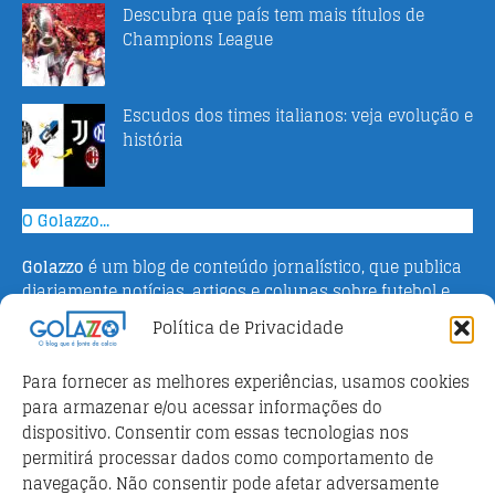
Descubra que país tem mais títulos de
Champions League
Escudos dos times italianos: veja evolução e
história
O Golazzo...
Golazzo
é um blog de conteúdo jornalístico, que publica
diariamente notícias, artigos e colunas sobre futebol e
campeonato italiano. Fundado em 2016 pelo jornalista
Política de Privacidade
Adriano Bertin, o site tem como objetivo informar o
público brasileiro com o que há de mais relevante sobre
Para fornecer as melhores experiências, usamos cookies
o esporte na Itália.
para armazenar e/ou acessar informações do
dispositivo. Consentir com essas tecnologias nos
Parceiros
permitirá processar dados como comportamento de
Futebol ao vivo
navegação. Não consentir pode afetar adversamente