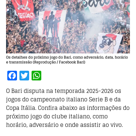
Os detalhes do próximo jogo do Bari, como adversário, data, horário
e transmissão (Reprodução / Facebook Bari)
F
T
W
a
w
h
O Bari disputa na temporada 2025-2026 os
c
it
at
jogos do campeonato italiano Serie B e da
e
te
s
Copa Itália. Confira abaixo as informações do
b
r
A
próximo jogo do clube italiano, como
o
p
horário, adversário e onde assistir ao vivo.
o
p