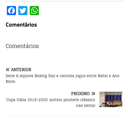
F
T
W
a
w
h
Comentários
c
it
at
e
te
s
b
r
A
Comentários
o
p
o
p
ANTERIOR
k
Serie A reprova Boxing Day e cancela jogos entre Natal e Ano
Novo
PRÓXIMO
Copa Itália 2019-2020: sorteio promete clássico
nas semis