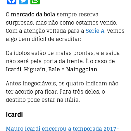
a
w
h
O
mercado da bola
sempre reserva
c
it
at
surpresas, mas não como estamos vendo.
e
te
s
Com a atenção voltada para a
Serie A
, vemos
b
r
A
algo bem difícil de acreditar:
o
p
o
p
Os ídolos estão de malas prontas, e a saída
não será pela porta da frente. É o caso de
k
Icardi
,
Higuaín
,
Bale
e
Nainggolan
.
Antes inegociáveis, os quatro indicam não
ter acordo pra ficar. Para três deles, o
destino pode estar na Itália.
Icardi
Mauro Icardi encerrou a temporada 2017-