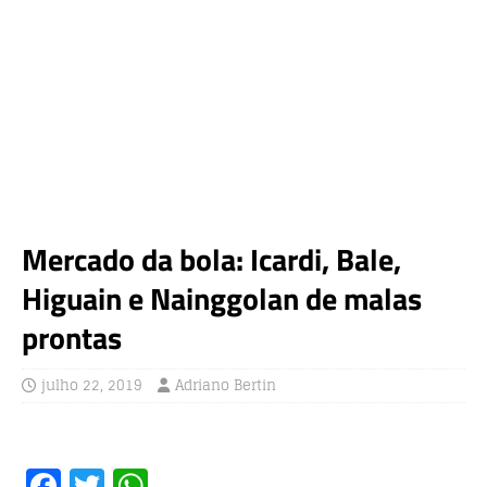
Mercado da bola: Icardi, Bale,
Higuain e Nainggolan de malas
prontas
julho 22, 2019
Adriano Bertin
F
T
W