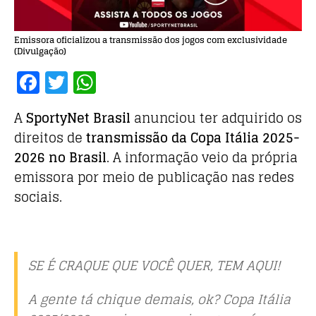
Emissora oficializou a transmissão dos jogos com exclusividade
(Divulgação)
F
T
W
a
w
h
A
SportyNet Brasil
anunciou ter adquirido os
c
it
at
direitos de
transmissão da Copa Itália 2025-
e
te
s
2026 no Brasil
. A informação veio da própria
b
r
A
emissora por meio de publicação nas redes
o
p
sociais.
o
p
k
SE É CRAQUE QUE VOCÊ QUER, TEM AQUI!
A gente tá chique demais, ok? Copa Itália