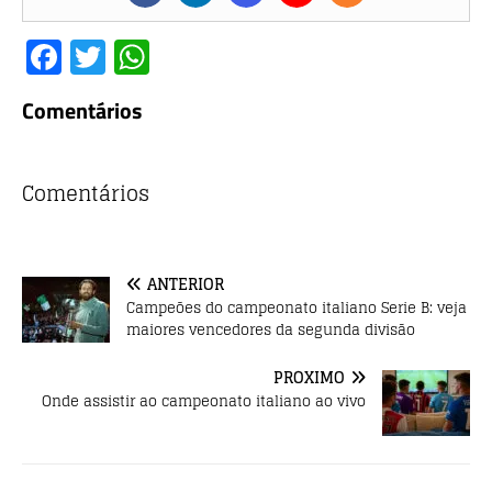
F
T
W
a
w
h
Comentários
c
it
at
e
te
s
b
r
A
Comentários
o
p
o
p
ANTERIOR
k
Campeões do campeonato italiano Serie B: veja
maiores vencedores da segunda divisão
PRÓXIMO
Onde assistir ao campeonato italiano ao vivo