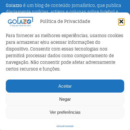
Golazzo
é um blog de conteúdo jornalístico, que publica
diariamente notícias, artigos e colunas sobre futebol e
campeonato italiano. Fundado em 2016 pelo jornalista
Política de Privacidade
Adriano Bertin, o site tem como objetivo informar o
público brasileiro com o que há de mais relevante sobre
Para fornecer as melhores experiências, usamos cookies
o esporte na Itália.
para armazenar e/ou acessar informações do
dispositivo. Consentir com essas tecnologias nos
Parceiros
permitirá processar dados como comportamento de
Futebol ao vivo
navegação. Não consentir pode afetar adversamente
certos recursos e funções.
Análises e prognósticos dos jogos
FutebolScore Livescore
Aceitar
Política de privacidade
Negar
Política de privacidade
Ver preferências
Copyright © 2026 | WordPress Theme by
MH Themes
Política de privacidade