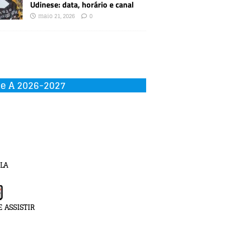
Udinese: data, horário e canal
maio 21, 2026
0
ie A 2026-2027
LA
 ASSISTIR