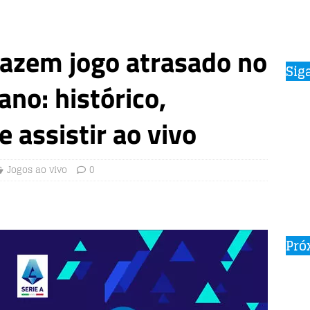
 fazem jogo atrasado no
Sig
ano: histórico,
 assistir ao vivo
Jogos ao vivo
0
Pró