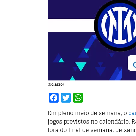
(Golazzo)
F
T
W
a
w
h
Em pleno meio de semana, o
ca
c
it
at
jogos previstos no calendário.
e
te
s
fora do final de semana, deixan