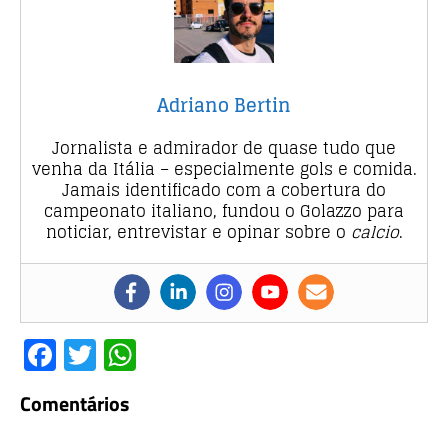
Adriano Bertin
Jornalista e admirador de quase tudo que
venha da Itália – especialmente gols e comida.
Jamais identificado com a cobertura do
campeonato italiano, fundou o Golazzo para
noticiar, entrevistar e opinar sobre o
calcio
.
F
T
W
a
w
h
Comentários
c
it
at