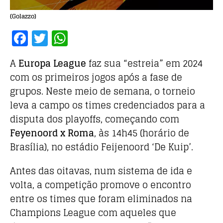
(Golazzo)
F
T
W
a
w
h
A
Europa League
faz sua “estreia” em 2024
c
it
at
com os primeiros jogos após a fase de
e
te
s
grupos. Neste meio de semana, o torneio
b
r
A
leva a campo os times credenciados para a
o
p
disputa dos playoffs, começando com
o
p
Feyenoord x Roma
, às 14h45 (horário de
k
Brasília), no estádio Feijenoord ‘De Kuip’.
Antes das oitavas, num sistema de ida e
volta, a competição promove o encontro
entre os times que foram eliminados na
Champions League com aqueles que