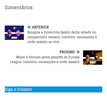
e
te
s
b
r
A
Comentários
o
p
o
p
ANTERIOR
k
Bologna e Fiorentina fazem derby adiado no
campeonato italiano: histórico, escalações e
onde assistir ao vivo
PRÓXIMO
Milan x Rennes pelos playoffs da Europa
League: histórico, escalações e onde assistir
Siga o Golazzo