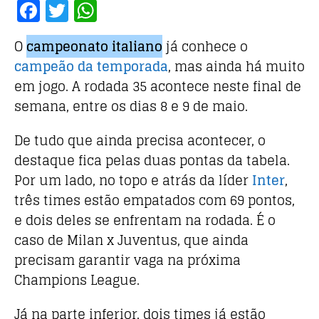
F
T
W
a
w
h
O
campeonato italiano
já conhece o
c
it
at
campeão da
t
emporada
, mas ainda há muito
e
te
s
em jogo. A rodada 35 acontece neste final de
b
r
A
semana, entre os dias 8 e 9 de maio.
o
p
o
p
De tudo que ainda precisa acontecer, o
destaque fica pelas duas pontas da tabela.
k
Por um lado, no topo e atrás da líder
Inter
,
três times estão empatados com 69 pontos,
e dois deles se enfrentam na rodada. É o
caso de
Milan x Juventus
, que ainda
precisam garantir vaga na próxima
Champions League.
Já na parte inferior, dois times já estão