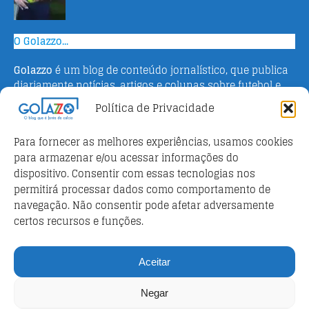
O Golazzo...
Golazzo
é um blog de conteúdo jornalístico, que publica
diariamente notícias, artigos e colunas sobre futebol e
campeonato italiano. Fundado em 2016 pelo jornalista
Política de Privacidade
Adriano Bertin, o site tem como objetivo informar o
público brasileiro com o que há de mais relevante sobre
Para fornecer as melhores experiências, usamos cookies
o esporte na Itália.
para armazenar e/ou acessar informações do
dispositivo. Consentir com essas tecnologias nos
Parceiros
permitirá processar dados como comportamento de
Futebol ao vivo
navegação. Não consentir pode afetar adversamente
certos recursos e funções.
Análises e prognósticos dos jogos
FutebolScore Livescore
Aceitar
Política de privacidade
Negar