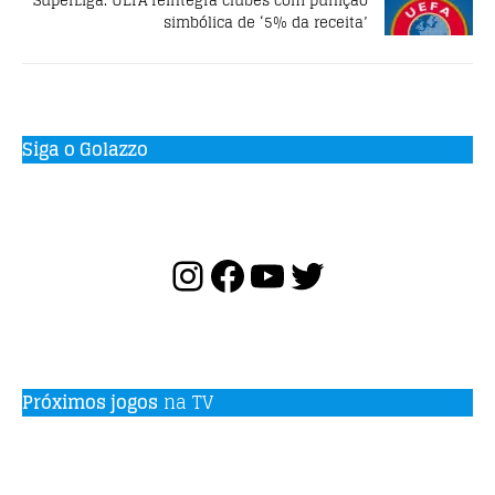
SuperLiga: UEFA reintegra clubes com punição
simbólica de ‘5% da receita’
Siga o Golazzo
Próximos jogos
na TV