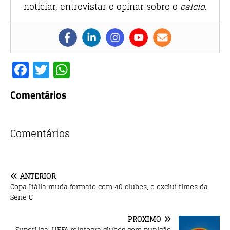
noticiar, entrevistar e opinar sobre o
calcio
.
F
T
W
a
w
h
Comentários
c
it
at
e
te
s
b
r
A
Comentários
o
p
o
p
ANTERIOR
k
Copa Itália muda formato com 40 clubes, e exclui times da
Serie C
PRÓXIMO