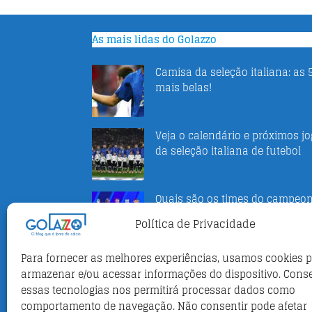
As mais lidas do Golazzo
Camisa da seleção italiana: as 
mais belas!
Veja o calendário e próximos j
da seleção italiana de futebol
Quais são os times do campeo
italiano 2025-2026
Política de Privacidade
Para fornecer as melhores experiências, usamos cookies 
Camisa da Roma Adidas 2023-2
armazenar e/ou acessar informações do dispositivo. Cons
veja fotos
essas tecnologias nos permitirá processar dados como
comportamento de navegação. Não consentir pode afetar