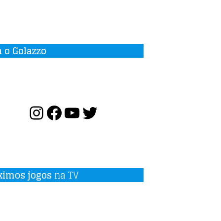
a o Golazzo
ximos jogos
na TV