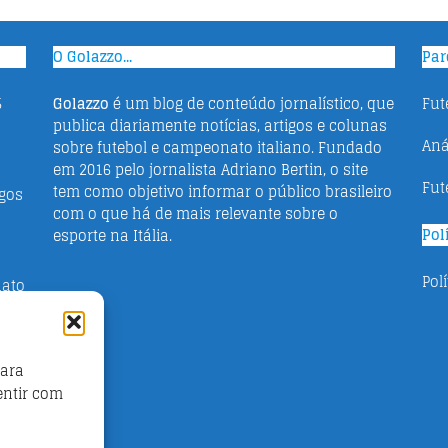
O Golazzo...
Par
5
Golazzo
é um blog de conteúdo jornalístico, que
Fut
publica diariamente notícias, artigos e colunas
Aná
sobre futebol e campeonato italiano. Fundado
em 2016 pelo jornalista Adriano Bertin, o site
Fut
tem como objetivo informar o público brasileiro
ogos
com o que há de mais relevante sobre o
Pol
esporte na Itália.
Pol
nato
para
024:
entir com