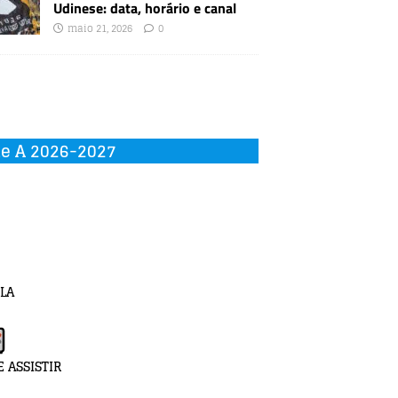
Udinese: data, horário e canal
maio 21, 2026
0
ie A 2026-2027
LA
 ASSISTIR