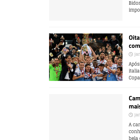
Bido
impo
Oita
com
ja
Após
itali
Copa
Cami
mais
ja
A ca
conhe
bela 