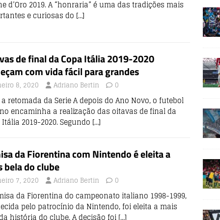
ne d’Oro 2019. A “honraria” é uma das tradições mais
rtantes e curiosas do
[…]
vas de final da Copa Itália 2019-2020
eçam com vida fácil para grandes
neiro 8, 2020
Adriano Bertin
0
 a retomada da Serie A depois do Ano Novo, o futebol
ano encaminha a realização das oitavas de final da
 Itália 2019-2020. Segundo
[…]
sa da Fiorentina com Nintendo é eleita a
 bela do clube
neiro 7, 2020
Adriano Bertin
0
misa da Fiorentina do campeonato italiano 1998-1999,
cida pelo patrocínio da Nintendo, foi eleita a mais
da história do clube. A decisão foi
[…]