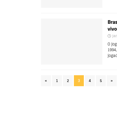
Bras
vivo
ja
O jog
1994
joga
«
1
2
3
4
5
»