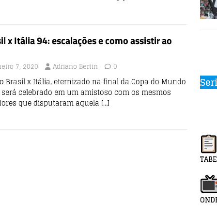
il x Itália 94: escalações e como assistir ao
neiro 7, 2020
Adriano Bertin
0
Ser
o Brasil x Itália, eternizado na final da Copa do Mundo
, será celebrado em um amistoso com os mesmos
dores que disputaram aquela
[…]
TABE
ONDE