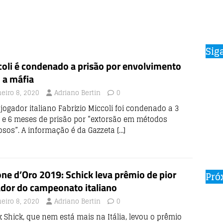
Sig
oli é condenado a prisão por envolvimento
 a máfia
neiro 8, 2020
Adriano Bertin
0
jogador italiano Fabrizio Miccoli foi condenado a 3
 e 6 meses de prisão por “extorsão em métodos
osos”. A informação é da Gazzeta
[…]
ne d’Oro 2019: Schick leva prêmio de pior
Pró
ador do campeonato italiano
neiro 8, 2020
Adriano Bertin
0
k Shick, que nem está mais na Itália, levou o prêmio