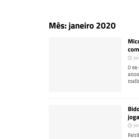
Mês:
janeiro 2020
Micc
com
ja
O ex-
anos
mafi
Bido
jog
ja
Patri