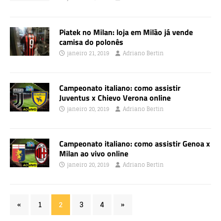
Piatek no Milan: loja em Milão já vende
camisa do polonês
janeiro 21, 2019
Adriano Bertin
Campeonato italiano: como assistir
Juventus x Chievo Verona online
janeiro 20, 2019
Adriano Bertin
Campeonato italiano: como assistir Genoa x
Milan ao vivo online
janeiro 20, 2019
Adriano Bertin
«
1
2
3
4
»