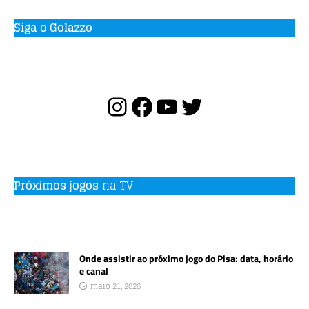
Siga o Golazzo
Próximos jogos
na TV
Onde assistir ao próximo jogo do Pisa: data, horário
e canal
maio 21, 2026