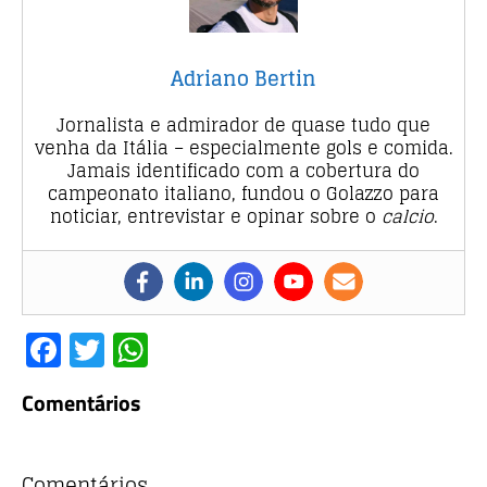
Adriano Bertin
Jornalista e admirador de quase tudo que
venha da Itália – especialmente gols e comida.
Jamais identificado com a cobertura do
campeonato italiano, fundou o Golazzo para
noticiar, entrevistar e opinar sobre o
calcio
.
F
T
W
a
w
h
Comentários
c
it
at
e
te
s
Comentários