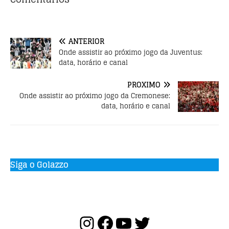
b
r
A
o
p
o
p
ANTERIOR
k
Onde assistir ao próximo jogo da Juventus:
data, horário e canal
PRÓXIMO
Onde assistir ao próximo jogo da Cremonese:
data, horário e canal
Siga o Golazzo