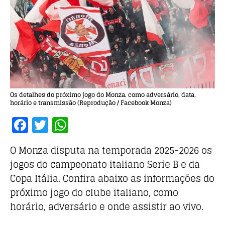
Os detalhes do próximo jogo do Monza, como adversário, data,
horário e transmissão (Reprodução / Facebook Monza)
F
T
W
a
w
h
O Monza disputa na temporada 2025-2026 os
c
it
at
jogos do campeonato italiano Serie B e da
e
te
s
Copa Itália. Confira abaixo as informações do
b
r
A
próximo jogo do clube italiano, como
o
p
horário, adversário e onde assistir ao vivo.
o
p