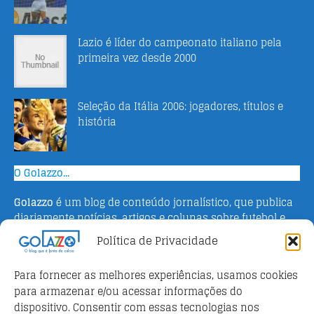
Lazio é líder do campeonato italiano pela
primeira vez desde 2000
Seleção da Itália 2006: jogadores, títulos e
história
O Golazzo...
Golazzo
é um blog de conteúdo jornalístico, que publica
diariamente notícias, artigos e colunas sobre futebol e
campeonato italiano. Fundado em 2016 pelo jornalista
Política de Privacidade
Adriano Bertin, o site tem como objetivo informar o
público brasileiro com o que há de mais relevante sobre
Para fornecer as melhores experiências, usamos cookies
o esporte na Itália.
para armazenar e/ou acessar informações do
dispositivo. Consentir com essas tecnologias nos
Parceiros