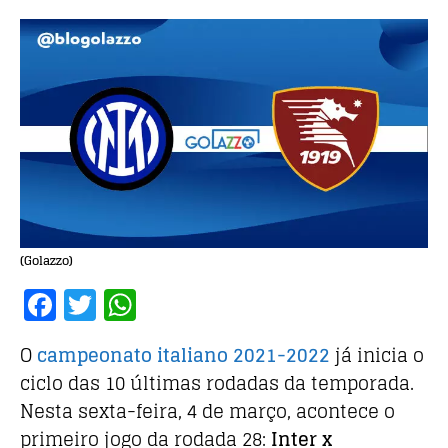
(Golazzo)
F
T
W
a
w
h
O
campeonato italiano 2021-2022
já inicia o
c
it
at
ciclo das 10 últimas rodadas da temporada.
e
te
s
Nesta sexta-feira, 4 de março, acontece o
b
r
A
primeiro jogo da rodada 28:
Inter x