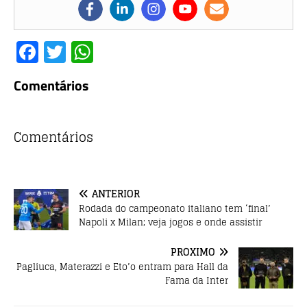
F
T
W
a
w
h
Comentários
c
it
at
e
te
s
b
r
A
Comentários
o
p
o
p
ANTERIOR
k
Rodada do campeonato italiano tem ‘final’
Napoli x Milan; veja jogos e onde assistir
PRÓXIMO
Pagliuca, Materazzi e Eto’o entram para Hall da
Fama da Inter