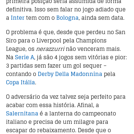
primeira posição seria assumida de forma
definitiva. Isso sem falar no jogo adiado que
a
Inter
tem com o
Bologna
, ainda sem data.
O problema é que, desde que perdeu no San
Siro para o Liverpool pela Champions
League,
os
nerazzurri
não venceram mais
.
Na
Serie A
, já são 4 jogos sem vitórias e pior:
3 partidas sem fazer um gol sequer
–
contando o
Derby Della Madonnina
pela
Copa Itália
.
O adversário da vez talvez seja perfeito para
acabar com essa história. Afinal, a
Salernitana
é a lanterna do campeonato
italiano e precisa de um milagre para
escapar do rebaixamento. Desde que o