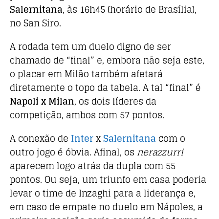
o
p
Salernitana
, às 16h45 (horário de Brasília),
o
p
no San Siro.
k
A rodada tem um duelo digno de ser
chamado de “final” e, embora não seja este,
o placar em Milão também afetará
diretamente o topo da tabela. A tal “final” é
Napoli x Milan
, os dois líderes da
competição, ambos com 57 pontos.
A conexão de
Inter
x
Salernitana
com o
outro jogo é óbvia. Afinal, os
nerazzurri
aparecem logo atrás da dupla com 55
pontos. Ou seja, um triunfo em casa poderia
levar o time de Inzaghi para a liderança
e,
em caso de empate no duelo em Nápoles, a