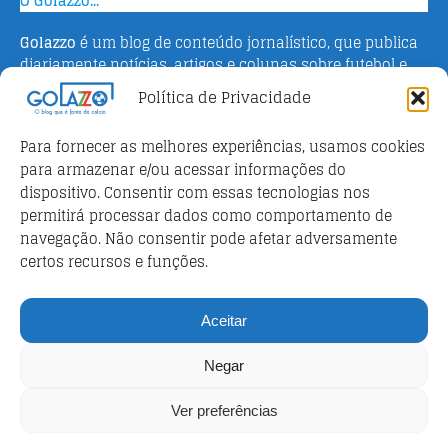
O Golazzo...
Golazzo
é um blog de conteúdo jornalístico, que publica
diariamente notícias, artigos e colunas sobre futebol e
campeonato italiano. Fundado em 2016 pelo jornalista
Política de Privacidade
Adriano Bertin, o site tem como objetivo informar o
público brasileiro com o que há de mais relevante sobre
Para fornecer as melhores experiências, usamos cookies
o esporte na Itália.
para armazenar e/ou acessar informações do
dispositivo. Consentir com essas tecnologias nos
Parceiros
permitirá processar dados como comportamento de
Futebol ao vivo
navegação. Não consentir pode afetar adversamente
certos recursos e funções.
Análises e prognósticos dos jogos
FutebolScore Livescore
Aceitar
Política de privacidade
Negar
Política de privacidade
Ver preferências