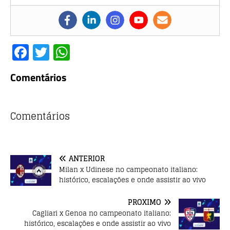
F
T
W
a
w
h
Comentários
c
it
at
e
te
s
b
r
A
Comentários
o
p
o
p
ANTERIOR
k
Milan x Udinese no campeonato italiano:
histórico, escalações e onde assistir ao vivo
PRÓXIMO
Cagliari x Genoa no campeonato italiano:
histórico, escalações e onde assistir ao vivo