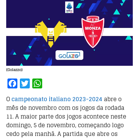
(Golazzo)
F
T
W
a
w
h
O
campeonato italiano 2023-2024
abre o
c
it
at
mês de novembro com os jogos da rodada
e
te
s
11. A maior parte dos jogos acontece neste
b
r
A
domingo, 5 de novembro, começando logo
o
p
cedo pela manhã. A partida que abre os