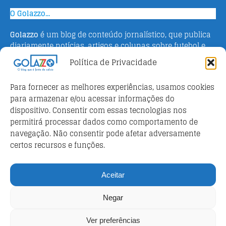
O Golazzo...
Golazzo
é um blog de conteúdo jornalístico, que publica
diariamente notícias, artigos e colunas sobre futebol e
campeonato italiano. Fundado em 2016 pelo jornalista
Política de Privacidade
Adriano Bertin, o site tem como objetivo informar o
público brasileiro com o que há de mais relevante sobre
Para fornecer as melhores experiências, usamos cookies
o esporte na Itália.
para armazenar e/ou acessar informações do
dispositivo. Consentir com essas tecnologias nos
Parceiros
permitirá processar dados como comportamento de
Futebol ao vivo
navegação. Não consentir pode afetar adversamente
certos recursos e funções.
Análises e prognósticos dos jogos
FutebolScore Livescore
Aceitar
Política de privacidade
Negar
Política de privacidade
Ver preferências