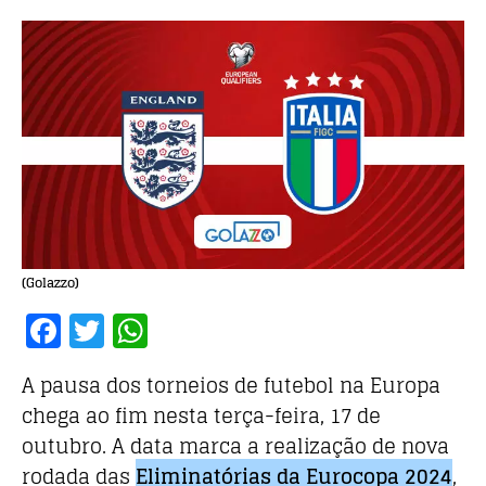
(Golazzo)
F
T
W
a
w
h
A pausa dos torneios de futebol na Europa
c
it
at
chega ao fim nesta terça-feira, 17 de
e
te
s
outubro. A data marca a realização de nova
b
r
A
rodada das
Eliminatórias da Eurocopa 2024
,