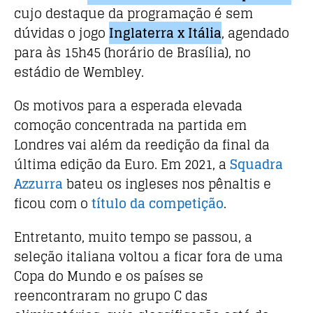
o
p
cujo destaque da programação é sem
o
p
dúvidas o jogo
Inglaterra x Itália
, agendado
k
para às 15h45 (horário de Brasília), no
estádio de Wembley.
Os motivos para a esperada elevada
comoção concentrada na partida em
Londres vai além da reedição da final da
última edição da Euro. Em 2021, a
Squadra
Azzurra
bateu os ingleses nos pênaltis e
ficou com o
título da competição
.
Entretanto, muito tempo se passou, a
seleção italiana voltou a ficar fora de uma
Copa do Mundo e os países se
reencontraram no grupo C das