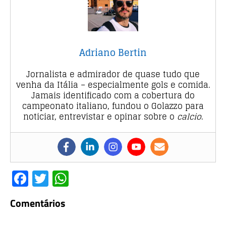
Adriano Bertin
Jornalista e admirador de quase tudo que
venha da Itália – especialmente gols e comida.
Jamais identificado com a cobertura do
campeonato italiano, fundou o Golazzo para
noticiar, entrevistar e opinar sobre o
calcio
.
F
T
W
a
w
h
Comentários
c
it
at