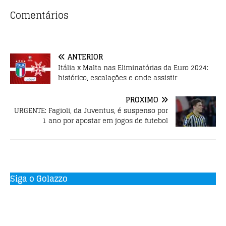
e
te
s
b
r
A
Comentários
o
p
o
p
ANTERIOR
k
Itália x Malta nas Eliminatórias da Euro 2024:
histórico, escalações e onde assistir
PRÓXIMO
URGENTE: Fagioli, da Juventus, é suspenso por
1 ano por apostar em jogos de futebol
Siga o Golazzo