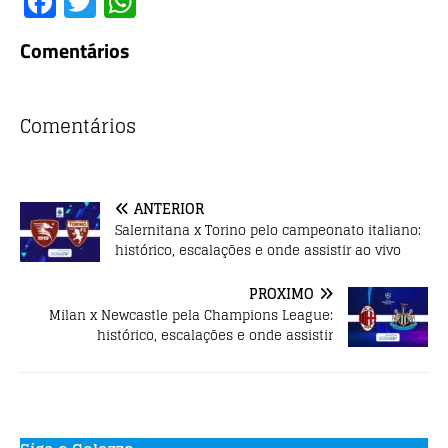
F
T
W
a
w
h
Comentários
c
it
at
e
te
s
b
r
A
Comentários
o
p
o
p
ANTERIOR
k
Salernitana x Torino pelo campeonato italiano:
histórico, escalações e onde assistir ao vivo
PRÓXIMO
Milan x Newcastle pela Champions League:
histórico, escalações e onde assistir