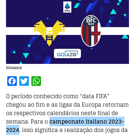
(Golazzo)
F
T
W
a
w
h
O período conhecido como “data FIFA”
c
it
at
chegou ao fim e as ligas da Europa retornam
e
te
s
os respectivos calendários neste final de
b
r
A
semana. Para o
campeonato italiano 2023-
o
p
2024
, isso significa a realização dos jogos da