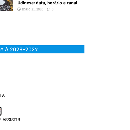
Udinese: data, horário e canal
maio 21, 2026
0
ie A 2026-2027
LA
 ASSISTIR