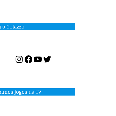
a o Golazzo
ximos jogos
na TV