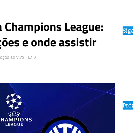
la Champions League:
Sig
ções e onde assistir
Jogos ao vivo
0
Pró