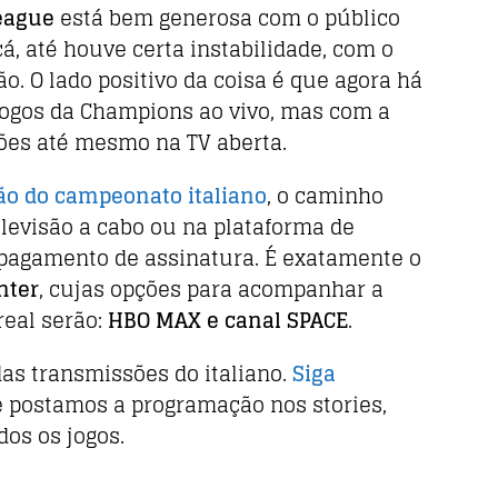
eague
está bem generosa com o público
á, até houve certa instabilidade, com o
. O lado positivo da coisa é que agora há
 jogos da Champions ao vivo, mas com a
ções até mesmo na TV aberta.
ão do campeonato italiano
, o caminho
televisão a cabo ou na plataforma de
gamento de assinatura. É exatamente o
nter
, cujas opções para acompanhar a
eal serão:
HBO MAX e canal SPACE
.
das transmissões do italiano.
Siga
e postamos a programação nos stories,
dos os jogos.