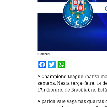
(Golazzo)
F
T
W
a
w
h
A
Champions League
realiza mai
c
it
at
semana. Nesta terça-feira, 14 
e
te
s
17h (horário de Brasília), no Est
b
r
A
o
p
A parida vale vaga nas quartas d