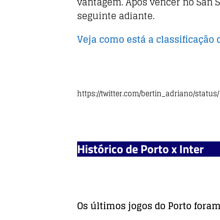
o
p
vantagem. Após vencer no San Si
seguinte adiante.
k
Veja como está a classificação 
https://twitter.com/bertin_adriano/statu
Histórico de Porto x Inter
Os últimos jogos do Porto foram