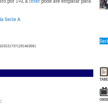
ro por 1×0, a
Inter
pode até empatar para
da Serie A
Ser
s/1635317371291463681
TABE
ONDE
: