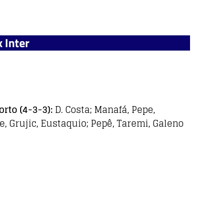
 Inter
orto
(4-3-3)
:
D. Costa; Manafá, Pepe,
e, Grujic, Eustaquio; Pepê, Taremi, Galeno