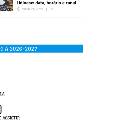
Udinese: data, horário e canal
maio 21, 2026
0
ie A 2026-2027
LA
 ASSISTIR