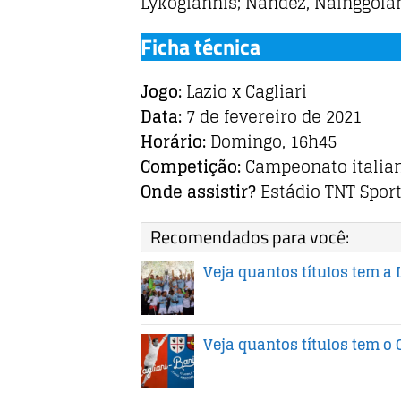
Lykogiannis; Nandez, Nainggolan,
Ficha técnica
Jogo:
Lazio x Cagliari
Data:
7 de fevereiro de 2021
Horário:
Domingo, 16h45
Competição:
Campeonato italia
Onde assistir?
Estádio TNT Sport
Recomendados para você:
Veja quantos títulos tem a 
Veja quantos títulos tem o C