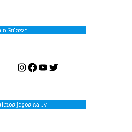
a o Golazzo
ximos jogos
na TV