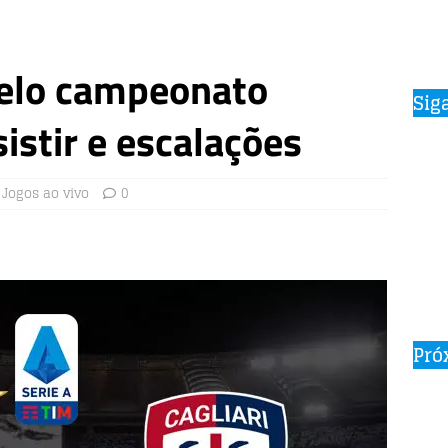
 pelo campeonato
Sig
sistir e escalações
Jogos ao vivo
0
Pró