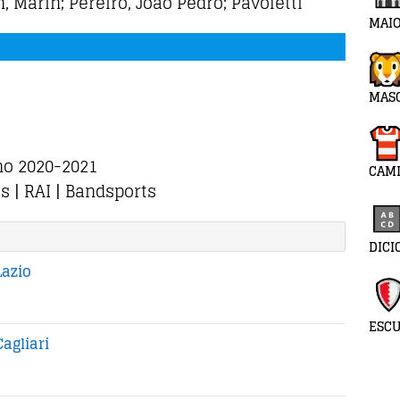
 Marin; Pereiro, Joao Pedro; Pavoletti
MAIO
MAS
no 2020-2021
CAMI
s | RAI | Bandsports
DICI
Lazio
ESC
agliari