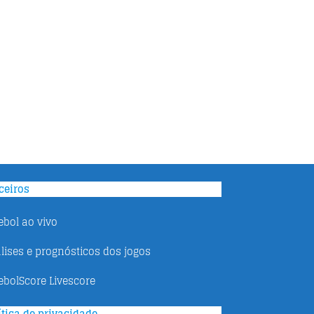
ceiros
ebol ao vivo
lises e prognósticos dos jogos
ebolScore Livescore
ítica de privacidade