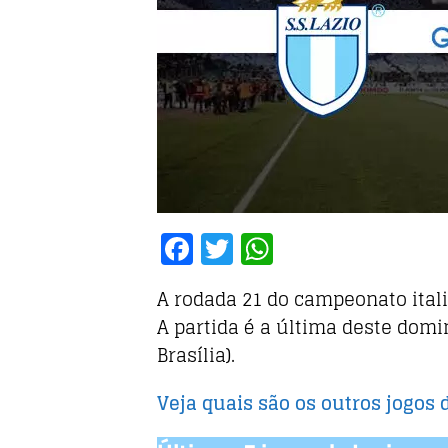
F
T
W
a
w
h
A rodada 21 do
campeonato ital
c
it
at
A partida é a última deste domin
e
te
s
Brasília).
b
r
A
o
p
Veja quais são os outros jogos 
o
p