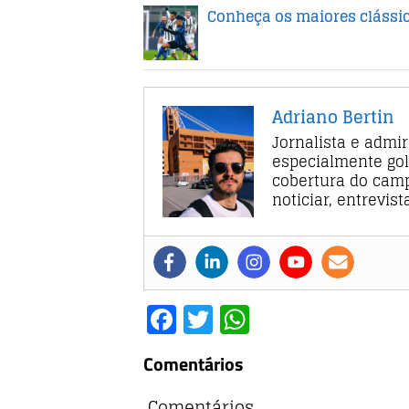
Conheça os maiores clássi
Adriano Bertin
Jornalista e admi
especialmente gol
cobertura do camp
noticiar, entrevis
F
T
W
a
w
h
Comentários
c
it
at
e
te
s
Comentários