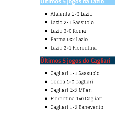
Últimos 5 jogos da Lazio
k
Atalanta 1×3 Lazio
Lazio 2×1 Sassuolo
Lazio 3×0 Roma
Parma 0x2 Lazio
Lazio 2×1 Fiorentina
Últimos 5 jogos do Cagliari
Cagliari 1×1 Sassuolo
Genoa 1×0 Cagliari
Cagliari 0x2 Milan
Fiorentina 1×0 Cagliari
Cagliari 1×2 Benevento