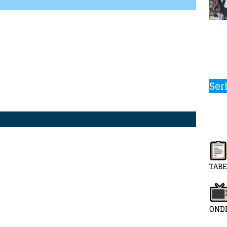
Ser
TABE
ONDE