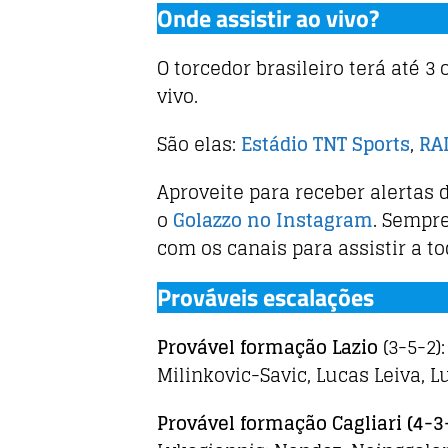
Onde assistir ao vivo?
O torcedor brasileiro terá até 3 
vivo.
São elas:
Estádio TNT Sports
,
RA
Aproveite para receber alertas d
o
Golazzo no Instagram
. Sempr
com os canais para assistir a to
Prováveis escalações
Provável formação Lazio
(3-5-2)
Milinkovic-Savic, Lucas Leiva, L
Provável formação
Cagliari
(4-3