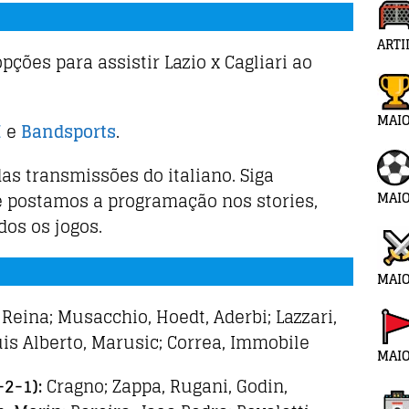
ARTI
opções para assistir Lazio x Cagliari ao
MAI
I
e
Bandsports
.
as transmissões do italiano. Siga
MAIO
e postamos a programação nos stories,
dos os jogos.
MAIO
: Reina; Musacchio, Hoedt, Aderbi; Lazzari,
uis Alberto, Marusic; Correa, Immobile
MAIO
-2-1):
Cragno; Zappa, Rugani, Godin,