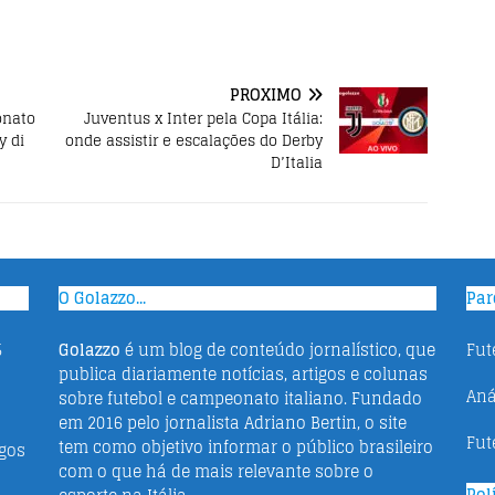
PRÓXIMO
onato
Juventus x Inter pela Copa Itália:
y di
onde assistir e escalações do Derby
D’Italia
O Golazzo...
Par
5
Golazzo
é um blog de conteúdo jornalístico, que
Fut
publica diariamente notícias, artigos e colunas
Aná
sobre futebol e campeonato italiano. Fundado
em 2016 pelo jornalista Adriano Bertin, o site
Fut
tem como objetivo informar o público brasileiro
ogos
com o que há de mais relevante sobre o
Pol