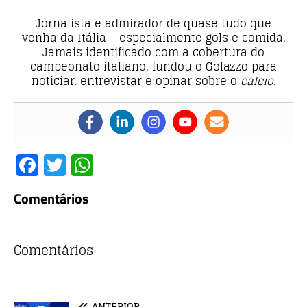
Jornalista e admirador de quase tudo que
venha da Itália – especialmente gols e comida.
Jamais identificado com a cobertura do
campeonato italiano, fundou o Golazzo para
noticiar, entrevistar e opinar sobre o
calcio
.
F
T
W
a
w
h
Comentários
c
it
at
e
te
s
b
r
A
Comentários
o
p
o
p
ANTERIOR