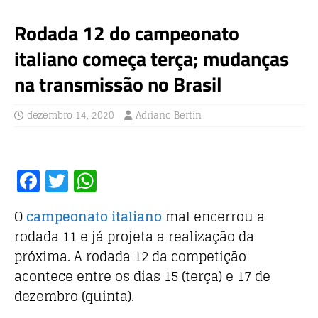
Rodada 12 do campeonato
italiano começa terça; mudanças
na transmissão no Brasil
dezembro 14, 2020
Adriano Bertin
F
T
W
a
w
h
O
campeonato italiano
mal encerrou a
c
it
at
rodada 11 e já projeta a realização da
e
te
s
próxima. A rodada 12 da competição
b
r
A
acontece entre os dias 15 (terça) e 17 de
o
p
dezembro (quinta).
o
p