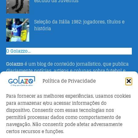
escudo da Juventus
Seleção da Itália 1982: jogadores, títulos e
história
O Golazzo...
Golazzo
é um blog de conteúdo jornalístico, que publica
diariamente notícias, artigos e colunas sobre futebol e
campeonato italiano. Fundado em 2016 pelo jornalista
Política de Privacidade
Adriano Bertin, o site tem como objetivo informar o
público brasileiro com o que há de mais relevante sobre
Para fornecer as melhores experiências, usamos cookies
o esporte na Itália.
para armazenar e/ou acessar informações do
dispositivo. Consentir com essas tecnologias nos
Parceiros
permitirá processar dados como comportamento de
Futebol ao vivo
navegação. Não consentir pode afetar adversamente
certos recursos e funções.
Análises e prognósticos dos jogos