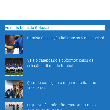
As mais lidas do Golazzo
Camisa da seleção italiana: as 5 mais belas!
Veja o calendário e próximos jogos da
seleção italiana de futebol
Quando começa o campeonato italiano
2025-2026
O que você ainda não reparou no novo