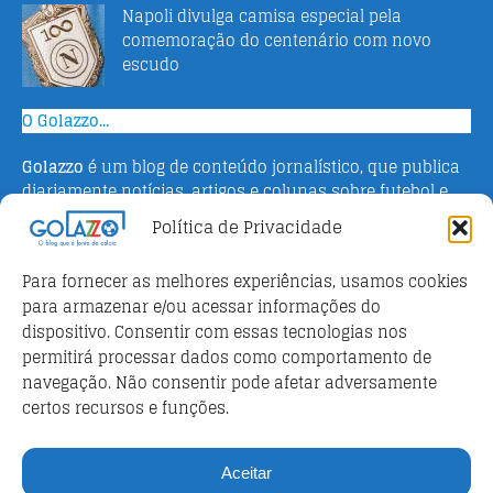
Napoli divulga camisa especial pela
comemoração do centenário com novo
escudo
O Golazzo...
Golazzo
é um blog de conteúdo jornalístico, que publica
diariamente notícias, artigos e colunas sobre futebol e
campeonato italiano. Fundado em 2016 pelo jornalista
Política de Privacidade
Adriano Bertin, o site tem como objetivo informar o
público brasileiro com o que há de mais relevante sobre
Para fornecer as melhores experiências, usamos cookies
o esporte na Itália.
para armazenar e/ou acessar informações do
dispositivo. Consentir com essas tecnologias nos
Parceiros
permitirá processar dados como comportamento de
Futebol ao vivo
navegação. Não consentir pode afetar adversamente
certos recursos e funções.
Análises e prognósticos dos jogos
FutebolScore Livescore
Aceitar