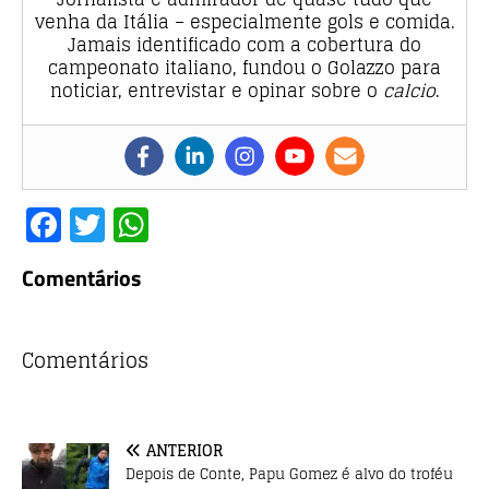
venha da Itália – especialmente gols e comida.
Jamais identificado com a cobertura do
campeonato italiano, fundou o Golazzo para
noticiar, entrevistar e opinar sobre o
calcio
.
F
T
W
a
w
h
Comentários
c
it
at
e
te
s
b
r
A
Comentários
o
p
o
p
ANTERIOR
k
Depois de Conte, Papu Gomez é alvo do troféu