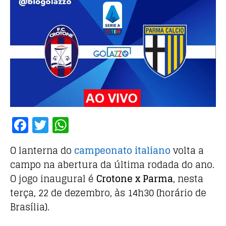
F
T
W
a
w
h
O lanterna do
campeonato italiano
volta a
c
it
at
campo na abertura da última rodada do ano.
e
te
s
O jogo inaugural é
Crotone x Parma
, nesta
b
r
A
terça, 22 de dezembro, às 14h30 (horário de
o
p
Brasília).
o
p