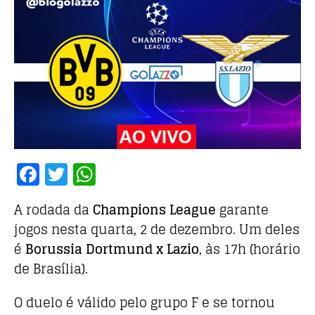
F
T
W
a
w
h
A rodada da
Champions League
garante
c
it
at
jogos nesta quarta, 2 de dezembro. Um deles
e
te
s
é
Borussia Dortmund x Lazio
, às 17h (horário
b
r
A
de Brasília).
o
p
o
p
O duelo é válido pelo grupo F e se tornou