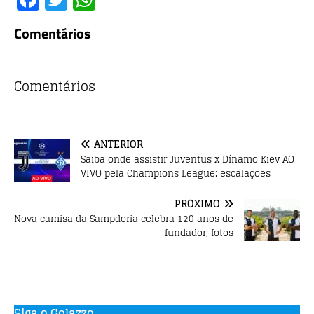
a
w
h
Comentários
c
it
at
e
te
s
b
r
A
Comentários
o
p
o
p
ANTERIOR
k
Saiba onde assistir Juventus x Dínamo Kiev AO
VIVO pela Champions League; escalações
PRÓXIMO
Nova camisa da Sampdoria celebra 120 anos de
fundador; fotos
Siga o Golazzo