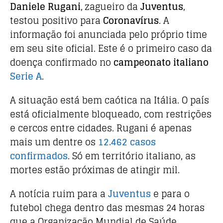
Daniele Rugani
, zagueiro da
Juventus
,
c
it
at
testou positivo para
Coronavírus
. A
e
te
s
informação foi anunciada pelo próprio time
b
r
A
em seu site oficial. Este é o primeiro caso da
o
p
doença confirmado no
campeonato italiano
o
p
Serie A
.
k
A situação está bem caótica na Itália. O país
está oficialmente bloqueado, com restrições
e cercos entre cidades. Rugani é apenas
mais um dentre os
12.462 casos
confirmados
. Só em território italiano, as
mortes estão próximas de atingir mil.
A notícia ruim para a
Juventus
e para o
futebol chega dentro das mesmas 24 horas
que a Organização Mundial de Saúde