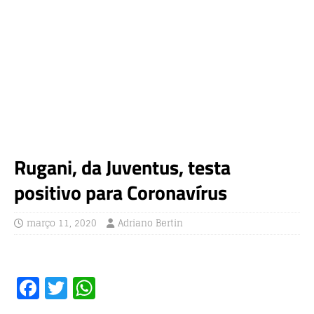
Rugani, da Juventus, testa
positivo para Coronavírus
março 11, 2020
Adriano Bertin
F
T
W
a
w
h