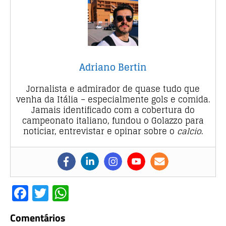
Adriano Bertin
Jornalista e admirador de quase tudo que
venha da Itália – especialmente gols e comida.
Jamais identificado com a cobertura do
campeonato italiano, fundou o Golazzo para
noticiar, entrevistar e opinar sobre o
calcio
.
F
T
W
a
w
h
Comentários
c
it
at