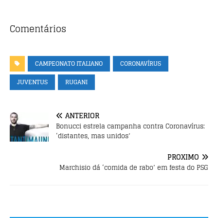
e
te
s
b
r
A
Comentários
o
p
o
p
CAMPEONATO ITALIANO
CORONAVÍRUS
k
JUVENTUS
RUGANI
ANTERIOR
Bonucci estrela campanha contra Coronavírus:
‘distantes, mas unidos’
PRÓXIMO
Marchisio dá ‘comida de rabo’ em festa do PSG