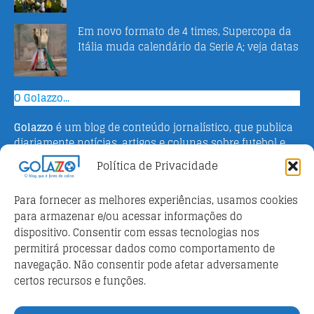
Em novo formato de 4 times, Supercopa da
Itália muda calendário da Serie A; veja datas
O Golazzo...
Golazzo
é um blog de conteúdo jornalístico, que publica
diariamente notícias, artigos e colunas sobre futebol e
campeonato italiano. Fundado em 2016 pelo jornalista
Política de Privacidade
Adriano Bertin, o site tem como objetivo informar o
público brasileiro com o que há de mais relevante sobre
Para fornecer as melhores experiências, usamos cookies
o esporte na Itália.
para armazenar e/ou acessar informações do
dispositivo. Consentir com essas tecnologias nos
Parceiros
permitirá processar dados como comportamento de
Futebol ao vivo
navegação. Não consentir pode afetar adversamente
certos recursos e funções.
Análises e prognósticos dos jogos