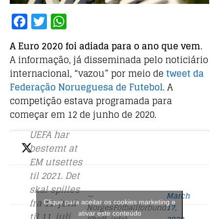
F
T
W
a
w
h
A Euro 2020 foi adiada para o ano que vem
.
c
it
at
A informação, já disseminada pelo noticiário
e
te
s
internacional, “vazou” por meio de
tweet da
b
r
A
Federação Norueguesa de Futebol
. A
o
p
competição estava programada para
o
p
começar em 12 de junho de 2020.
k
UEFA har
bestemt at
EM utsettes
til 2021. Det
skal spilles
—
March
fra 11. juni
Clique para aceitar os cookies marketing e
NorgesFotballforbund
17,
til 11. juli
ativar este conteúdo