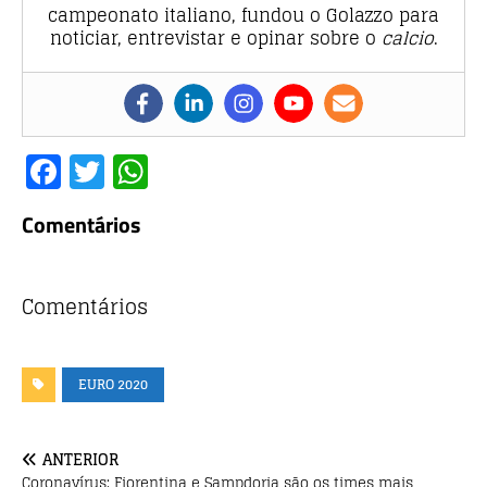
campeonato italiano, fundou o Golazzo para
noticiar, entrevistar e opinar sobre o
calcio
.
F
T
W
a
w
h
Comentários
c
it
at
e
te
s
b
r
A
Comentários
o
p
o
p
EURO 2020
k
ANTERIOR
Coronavírus: Fiorentina e Sampdoria são os times mais