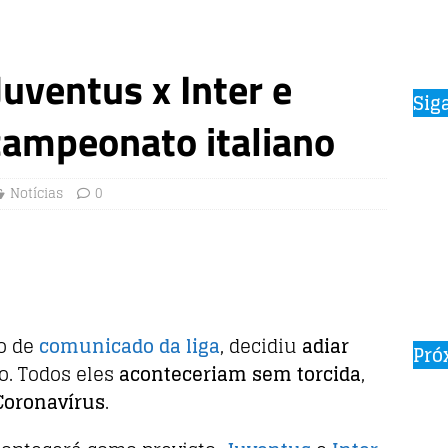
Juventus x Inter e
Sig
campeonato italiano
Notícias
0
io de
comunicado da liga
, decidiu
adiar
Pró
ço. Todos eles
aconteceriam sem torcida
,
Coronavírus
.