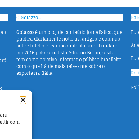
O Golazzo...
Par
nato
Golazzo
é um blog de conteúdo jornalístico, que
Fut
publica diariamente notícias, artigos e colunas
Aná
sobre futebol e campeonato italiano. Fundado
em 2016 pelo jornalista Adriano Bertin, o site
Fut
tem como objetivo informar o público brasileiro
tará
com o que há de mais relevante sobre o
Pol
esporte na Itália.
Pol
8-
a
para
s,
entir com