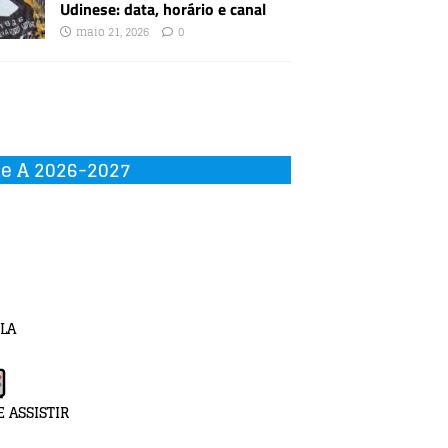
Udinese: data, horário e canal
maio 21, 2026
0
ie A 2026-2027
LA
 ASSISTIR