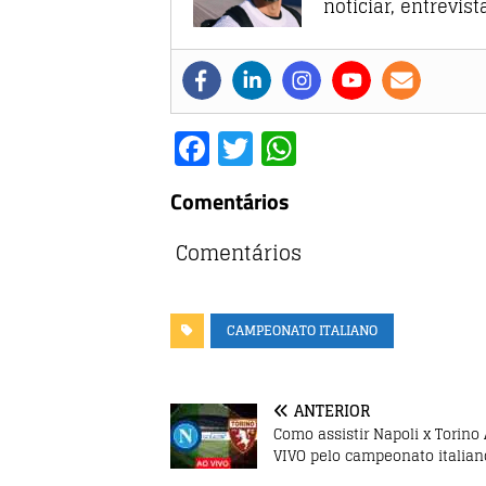
noticiar, entrevis
F
T
W
a
w
h
Comentários
c
it
at
e
te
s
Comentários
b
r
A
o
p
CAMPEONATO ITALIANO
o
p
k
ANTERIOR
Como assistir Napoli x Torino
VIVO pelo campeonato italian