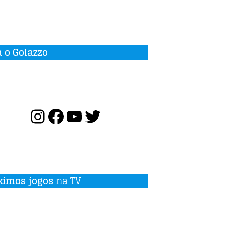
a o Golazzo
ximos jogos
na TV