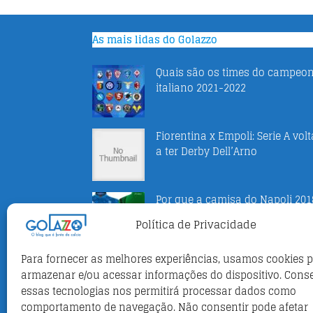
As mais lidas do Golazzo
Quais são os times do campeo
italiano 2021-2022
Fiorentina x Empoli: Serie A vol
a ter Derby Dell’Arno
Por que a camisa do Napoli 201
2019 tem serpente e até panter
Política de Privacidade
Para fornecer as melhores experiências, usamos cookies 
Seleção da Itália 2006: jogadore
armazenar e/ou acessar informações do dispositivo. Cons
títulos e história
essas tecnologias nos permitirá processar dados como
comportamento de navegação. Não consentir pode afetar