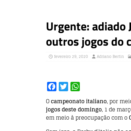
Urgente: adiado 
outros jogos do 
fevereiro 29, 2020
Adriano Bertin
F
T
W
a
w
h
O
campeonato italiano
, por me
c
it
at
jogos deste domingo
, 1 de mar
e
te
s
em meio à preocupação com o
b
r
A