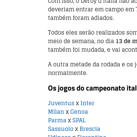
o
p
Com isso, o Derby d’italia não 
o
p
deveriam entrar em campo em 
também foram adiados.
k
Todos eles serão realizados so
meio de semana, no dia
13 de 
também foi mudada, e vai acont
A outra metade da rodada e os 
normalmente.
Os jogos do campeonato ital
Juventus
x
Inter
Milan
x
Genoa
Parma
x
SPAL
Sassuolo
x
Brescia