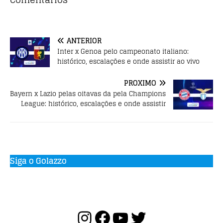
b
r
A
o
p
o
p
ANTERIOR
k
Inter x Genoa pelo campeonato italiano:
histórico, escalações e onde assistir ao vivo
PRÓXIMO
Bayern x Lazio pelas oitavas da pela Champions
League: histórico, escalações e onde assistir
Siga o Golazzo