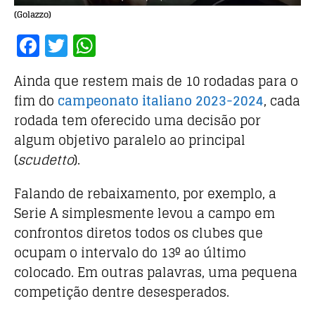
(Golazzo)
F
T
W
a
w
h
Ainda que restem mais de 10 rodadas para o
c
it
at
fim do
campeonato italiano 2023-2024
, cada
e
te
s
rodada tem oferecido uma decisão por
b
r
A
algum objetivo paralelo ao principal
o
p
(
scudetto
).
o
p
Falando de rebaixamento, por exemplo, a
k
Serie A simplesmente levou a campo em
confrontos diretos todos os clubes que
ocupam o intervalo do 13º ao último
colocado. Em outras palavras, uma pequena
competição dentre desesperados.