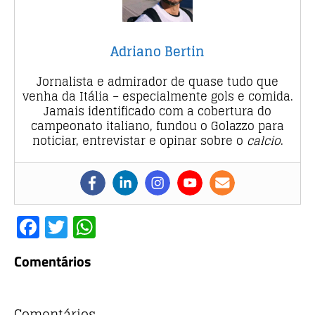
Adriano Bertin
Jornalista e admirador de quase tudo que
venha da Itália – especialmente gols e comida.
Jamais identificado com a cobertura do
campeonato italiano, fundou o Golazzo para
noticiar, entrevistar e opinar sobre o
calcio
.
F
T
W
a
w
h
Comentários
c
it
at
e
te
s
Comentários