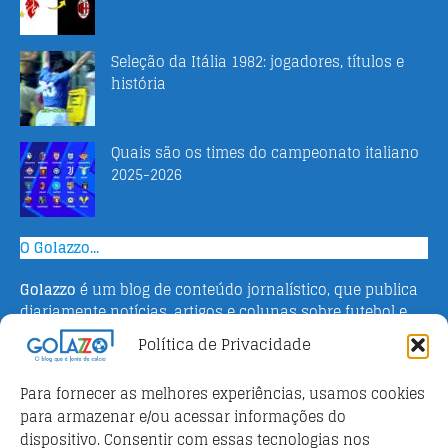
Seleção da Itália 1982: jogadores, títulos e
história
Quais são os times do campeonato italiano
2025-2026
O Golazzo...
Golazzo
é um blog de conteúdo jornalístico, que publica
diariamente notícias, artigos e colunas sobre futebol e
campeonato italiano. Fundado em 2016 pelo jornalista
Política de Privacidade
Adriano Bertin, o site tem como objetivo informar o
público brasileiro com o que há de mais relevante sobre
Para fornecer as melhores experiências, usamos cookies
o esporte na Itália.
para armazenar e/ou acessar informações do
dispositivo. Consentir com essas tecnologias nos
Parceiros